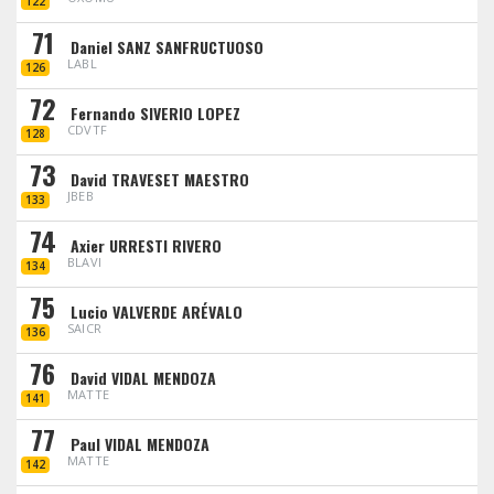
122
71
Daniel SANZ SANFRUCTUOSO
LABL
126
72
Fernando SIVERIO LOPEZ
CDVTF
128
73
David TRAVESET MAESTRO
JBEB
133
74
Axier URRESTI RIVERO
BLAVI
134
75
Lucio VALVERDE ARÉVALO
SAICR
136
76
David VIDAL MENDOZA
MATTE
141
77
Paul VIDAL MENDOZA
MATTE
142