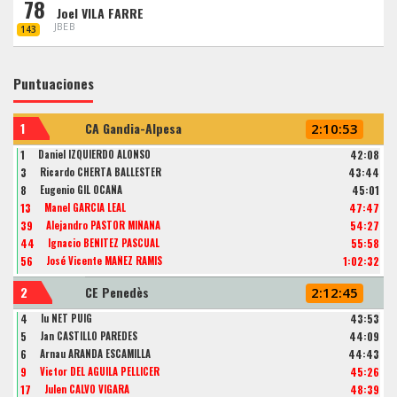
78
Joel VILA FARRE
JBEB
143
Puntuaciones
1
CA Gandia-Alpesa
2:10:53
1
Daniel IZQUIERDO ALONSO
42:08
3
Ricardo CHERTA BALLESTER
43:44
8
Eugenio GIL OCAÑA
45:01
13
Manel GARCIA LEAL
47:47
39
Alejandro PASTOR MIÑANA
54:27
44
Ignacio BENITEZ PASCUAL
55:58
56
José Vicente MAÑEZ RAMIS
1:02:32
2
CE Penedès
2:12:45
4
Iu NET PUIG
43:53
5
Jan CASTILLO PAREDES
44:09
6
Arnau ARANDA ESCAMILLA
44:43
9
Victor DEL AGUILA PELLICER
45:26
17
Julen CALVO VIGARA
48:39