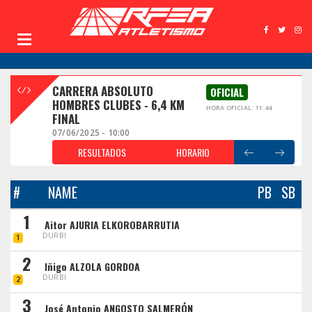
CARRERA ABSOLUTO
OFICIAL
HOMBRES CLUBES - 6,4 KM
HORA OFICIAL: 11:44
FINAL
07/06/2025 - 10:00
RESULTADOS
HORARIO
#
NAME
PB
SB
1
Aitor AJURIA ELKOROBARRUTIA
DURBI
1
2
Iñigo ALZOLA GORDOA
DURBI
2
3
José Antonio ANGOSTO SALMERÓN