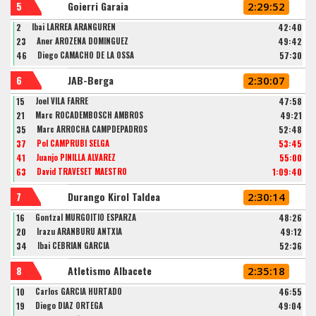
5
Goierri Garaia
2:29:52
2
Ibai LARREA ARANGUREN
42:40
23
Aner AROZENA DOMINGUEZ
49:42
46
Diego CAMACHO DE LA OSSA
57:30
6
JAB-Berga
2:30:07
15
Joel VILA FARRE
47:58
21
Marc ROCADEMBOSCH AMBROS
49:21
35
Marc ARROCHA CAMPDEPADROS
52:48
37
Pol CAMPRUBÍ SELGA
53:45
41
Juanjo PINILLA ALVAREZ
55:00
63
David TRAVESET MAESTRO
1:09:40
7
Durango Kirol Taldea
2:30:14
16
Gontzal MURGOITIO ESPARZA
48:26
20
Irazu ARANBURU ANTXIA
49:12
34
Ibai CEBRIAN GARCIA
52:36
8
Atletismo Albacete
2:35:18
10
Carlos GARCIA HURTADO
46:55
19
Diego DIAZ ORTEGA
49:04