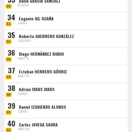
David GARCIA SANCHEZ
PUEPA
50
34
Eugenio GIL OCAÑA
GANV
52
35
Roberto GUERRERO GONZÁLEZ
OXOMU
55
36
Diego HERNÁNDEZ RUBIO
MATTE
58
37
Esteban HERRERO GÓRRIZ
MATTE
59
38
Adrian IVARS IVARS
GANV
60
39
Daniel IZQUIERDO ALONSO
GANV
61
40
Carlos JAVEGA SAURA
MATTE
62