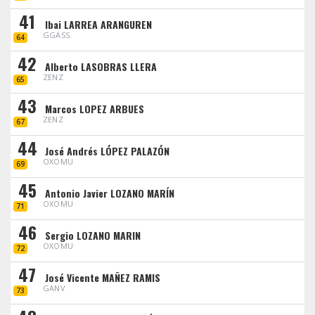
41
Ibai LARREA ARANGUREN
GGASS
64
42
Alberto LASOBRAS LLERA
ZENZ
65
43
Marcos LOPEZ ARBUES
ZENZ
67
44
José Andrés LÓPEZ PALAZÓN
OXOMU
69
45
Antonio Javier LOZANO MARÍN
OXOMU
71
46
Sergio LOZANO MARIN
OXOMU
72
47
José Vicente MAÑEZ RAMIS
GANV
73