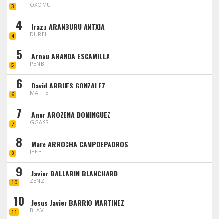
OXOMU
3
4
Irazu ARANBURU ANTXIA
DURBI
4
5
Arnau ARANDA ESCAMILLA
PENB
5
6
David ARBUES GONZALEZ
MATTE
6
7
Aner AROZENA DOMINGUEZ
GGASS
7
8
Marc ARROCHA CAMPDEPADROS
JBEB
8
9
Javier BALLARIN BLANCHARD
ZENZ
10
10
Jesus Javier BARRIO MARTINEZ
BLAVI
11