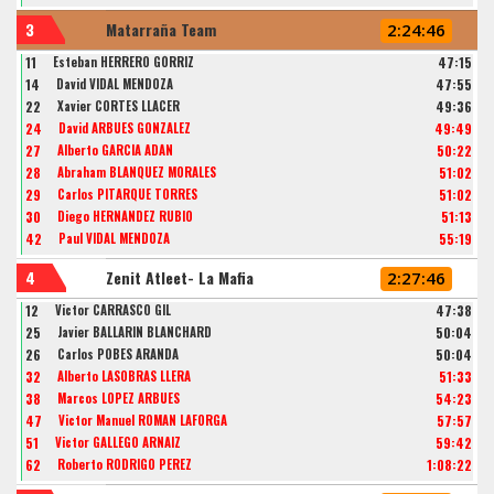
3
Matarraña Team
2:24:46
11
Esteban HERRERO GÓRRIZ
47:15
14
David VIDAL MENDOZA
47:55
22
Xavier CORTES LLACER
49:36
24
David ARBUES GONZALEZ
49:49
27
Alberto GARCÍA ADÁN
50:22
28
Abraham BLANQUEZ MORALES
51:02
29
Carlos PITARQUE TORRES
51:02
30
Diego HERNÁNDEZ RUBIO
51:13
42
Paul VIDAL MENDOZA
55:19
4
Zenit Atleet- La Mafia
2:27:46
12
Victor CARRASCO GIL
47:38
25
Javier BALLARIN BLANCHARD
50:04
26
Carlos POBES ARANDA
50:04
32
Alberto LASOBRAS LLERA
51:33
38
Marcos LOPEZ ARBUES
54:23
47
Victor Manuel ROMAN LAFORGA
57:57
51
Victor GALLEGO ARNAIZ
59:42
62
Roberto RODRIGO PEREZ
1:08:22