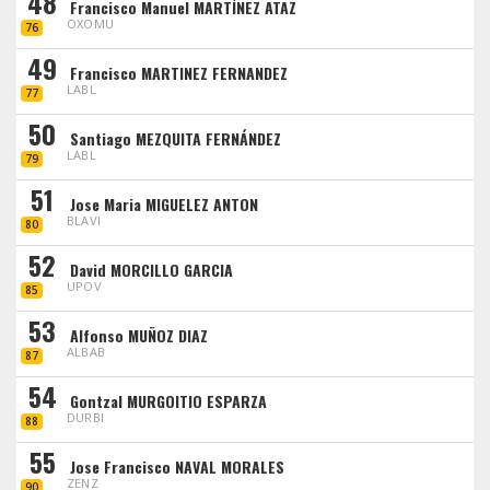
48
Francisco Manuel MARTÍNEZ ATAZ
OXOMU
76
49
Francisco MARTINEZ FERNANDEZ
LABL
77
50
Santiago MEZQUITA FERNÁNDEZ
LABL
79
51
Jose Maria MIGUELEZ ANTON
BLAVI
80
52
David MORCILLO GARCIA
UPOV
85
53
Alfonso MUÑOZ DIAZ
ALBAB
87
54
Gontzal MURGOITIO ESPARZA
DURBI
88
55
Jose Francisco NAVAL MORALES
ZENZ
90