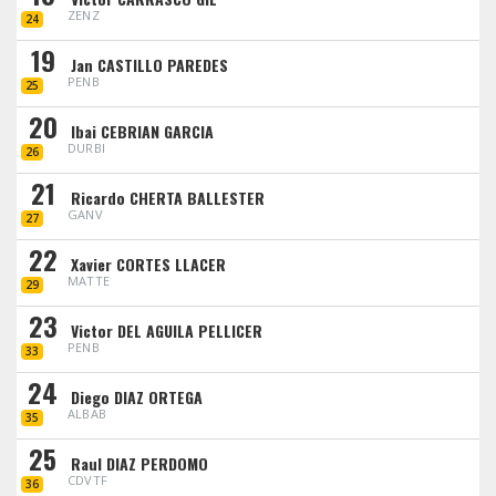
ZENZ
24
19
Jan CASTILLO PAREDES
PENB
25
20
Ibai CEBRIAN GARCIA
DURBI
26
21
Ricardo CHERTA BALLESTER
GANV
27
22
Xavier CORTES LLACER
MATTE
29
23
Victor DEL AGUILA PELLICER
PENB
33
24
Diego DIAZ ORTEGA
ALBAB
35
25
Raul DIAZ PERDOMO
CDVTF
36