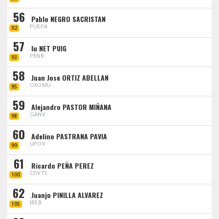
56
Pablo NEGRO SACRISTAN
PUEPA
92
57
Iu NET PUIG
PENB
93
58
Juan Jose ORTIZ ABELLAN
OXOMU
95
59
Alejandro PASTOR MIÑANA
GANV
98
60
Adelino PASTRANA PAVIA
UPOV
99
61
Ricardo PEÑA PEREZ
CDVTF
100
62
Juanjo PINILLA ALVAREZ
JBEB
105