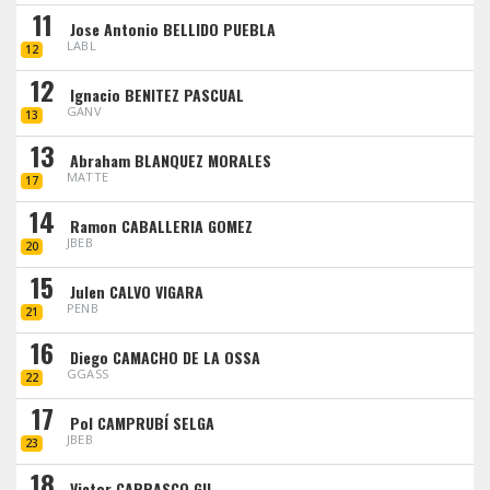
11
Jose Antonio BELLIDO PUEBLA
LABL
12
12
Ignacio BENITEZ PASCUAL
GANV
13
13
Abraham BLANQUEZ MORALES
MATTE
17
14
Ramon CABALLERIA GOMEZ
JBEB
20
15
Julen CALVO VIGARA
PENB
21
16
Diego CAMACHO DE LA OSSA
GGASS
22
17
Pol CAMPRUBÍ SELGA
JBEB
23
18
Victor CARRASCO GIL