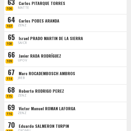
63
Carlos PITARQUE TORRES
MATTE
106
64
Carlos POBES ARANDA
ZENZ
107
65
Israel PRADO MARTIN DE LA SIERRA
SAICR
108
66
Javier RADA RODRÍGUEZ
UPOV
109
67
Marc ROCADEMBOSCH AMBROS
JBEB
114
68
Roberto RODRIGO PEREZ
ZENZ
115
69
Victor Manuel ROMAN LAFORGA
ZENZ
116
70
Eduardo SALMERON TURPIN
OXOMU