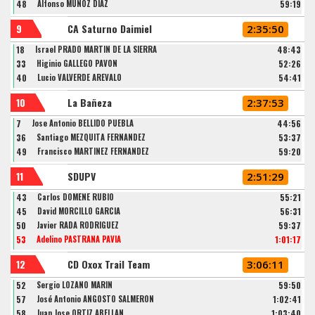
48
Alfonso MUÑOZ DIAZ
59:19
9
CA Saturno Daimiel
2:35:50
18
Israel PRADO MARTIN DE LA SIERRA
48:43
33
Higinio GALLEGO PAVON
52:26
40
Lucio VALVERDE ARÉVALO
54:41
10
La Bañeza
2:37:53
7
Jose Antonio BELLIDO PUEBLA
44:56
36
Santiago MEZQUITA FERNÁNDEZ
53:37
49
Francisco MARTINEZ FERNANDEZ
59:20
11
SDUPV
2:51:29
43
Carlos DOMENE RUBIO
55:21
45
David MORCILLO GARCIA
56:31
50
Javier RADA RODRÍGUEZ
59:37
53
Adelino PASTRANA PAVIA
1:01:17
12
CD Oxox Trail Team
3:06:11
52
Sergio LOZANO MARIN
59:50
57
José Antonio ANGOSTO SALMERÓN
1:02:41
58
Juan Jose ORTIZ ABELLAN
1:03:40