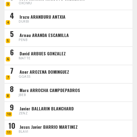
OXOMU
3
4
Irazu ARANBURU ANTXIA
DURBI
4
5
Arnau ARANDA ESCAMILLA
PENB
5
6
David ARBUES GONZALEZ
MATTE
6
7
Aner AROZENA DOMINGUEZ
GGASS
7
8
Marc ARROCHA CAMPDEPADROS
JBEB
8
9
Javier BALLARIN BLANCHARD
ZENZ
10
10
Jesus Javier BARRIO MARTINEZ
BLAVI
11