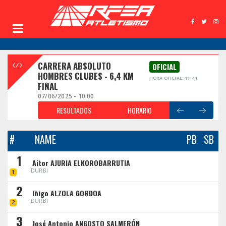
CARRERA ABSOLUTO
OFICIAL
HOMBRES CLUBES - 6,4 KM
HORA OFICIAL: 11:44
FINAL
07/06/2025 - 10:00
RESULTADOS
HORARIO
#
NAME
PB
SB
1
Aitor AJURIA ELKOROBARRUTIA
DURBI
1
2
Iñigo ALZOLA GORDOA
DURBI
2
3
José Antonio ANGOSTO SALMERÓN