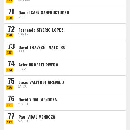
122
71
Daniel SANZ SANFRUCTUOSO
LABL
126
72
Fernando SIVERIO LOPEZ
CDVTF
128
73
David TRAVESET MAESTRO
JBEB
133
74
Axier URRESTI RIVERO
BLAVI
134
75
Lucio VALVERDE ARÉVALO
SAICR
136
76
David VIDAL MENDOZA
MATTE
141
77
Paul VIDAL MENDOZA
MATTE
142