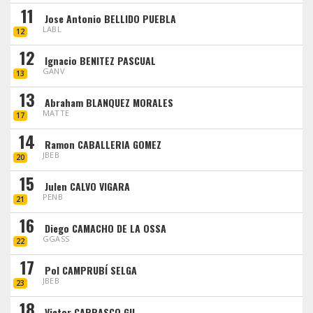
11
Jose Antonio BELLIDO PUEBLA
LABL
12
12
Ignacio BENITEZ PASCUAL
GANV
13
13
Abraham BLANQUEZ MORALES
MATTE
17
14
Ramon CABALLERIA GOMEZ
JBEB
20
15
Julen CALVO VIGARA
PENB
21
16
Diego CAMACHO DE LA OSSA
GGASS
22
17
Pol CAMPRUBÍ SELGA
JBEB
23
18
Victor CARRASCO GIL