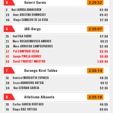
5
Goierri Garaia
2:29:52
2
Ibai LARREA ARANGUREN
42:40
23
Aner AROZENA DOMINGUEZ
49:42
46
Diego CAMACHO DE LA OSSA
57:30
6
JAB-Berga
2:30:07
15
Joel VILA FARRE
47:58
21
Marc ROCADEMBOSCH AMBROS
49:21
35
Marc ARROCHA CAMPDEPADROS
52:48
37
Pol CAMPRUBÍ SELGA
53:45
41
Juanjo PINILLA ALVAREZ
55:00
63
David TRAVESET MAESTRO
1:09:40
7
Durango Kirol Taldea
2:30:14
16
Gontzal MURGOITIO ESPARZA
48:26
20
Irazu ARANBURU ANTXIA
49:12
34
Ibai CEBRIAN GARCIA
52:36
8
Atletismo Albacete
2:35:18
10
Carlos GARCIA HURTADO
46:55
19
Diego DIAZ ORTEGA
49:04