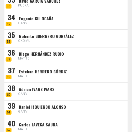
David GARCIA SANCHEZ
PUEPA
50
34
Eugenio GIL OCAÑA
GANV
52
35
Roberto GUERRERO GONZÁLEZ
OXOMU
55
36
Diego HERNÁNDEZ RUBIO
MATTE
58
37
Esteban HERRERO GÓRRIZ
MATTE
59
38
Adrian IVARS IVARS
GANV
60
39
Daniel IZQUIERDO ALONSO
GANV
61
40
Carlos JAVEGA SAURA
MATTE
62