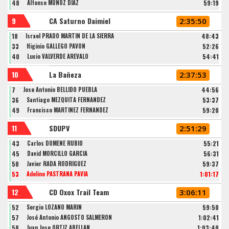
48
Alfonso MUÑOZ DIAZ
59:19
9
CA Saturno Daimiel
2:35:50
18
Israel PRADO MARTIN DE LA SIERRA
48:43
33
Higinio GALLEGO PAVON
52:26
40
Lucio VALVERDE ARÉVALO
54:41
10
La Bañeza
2:37:53
7
Jose Antonio BELLIDO PUEBLA
44:56
36
Santiago MEZQUITA FERNÁNDEZ
53:37
49
Francisco MARTINEZ FERNANDEZ
59:20
11
SDUPV
2:51:29
43
Carlos DOMENE RUBIO
55:21
45
David MORCILLO GARCIA
56:31
50
Javier RADA RODRÍGUEZ
59:37
53
Adelino PASTRANA PAVIA
1:01:17
12
CD Oxox Trail Team
3:06:11
52
Sergio LOZANO MARIN
59:50
57
José Antonio ANGOSTO SALMERÓN
1:02:41
58
Juan Jose ORTIZ ABELLAN
1:03:40