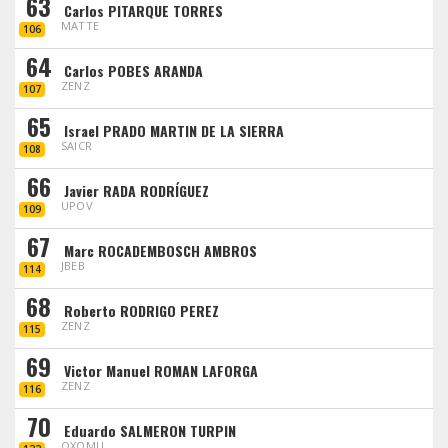
63
Carlos PITARQUE TORRES
MATTE
106
64
Carlos POBES ARANDA
ZENZ
107
65
Israel PRADO MARTIN DE LA SIERRA
SAICR
108
66
Javier RADA RODRÍGUEZ
UPOV
109
67
Marc ROCADEMBOSCH AMBROS
JBEB
114
68
Roberto RODRIGO PEREZ
ZENZ
115
69
Victor Manuel ROMAN LAFORGA
ZENZ
116
70
Eduardo SALMERON TURPIN
OXOMU