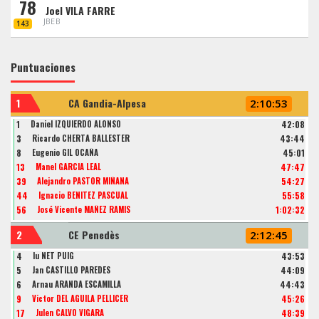
78
Joel VILA FARRE
JBEB
143
Puntuaciones
1
CA Gandia-Alpesa
2:10:53
1
Daniel IZQUIERDO ALONSO
42:08
3
Ricardo CHERTA BALLESTER
43:44
8
Eugenio GIL OCAÑA
45:01
13
Manel GARCIA LEAL
47:47
39
Alejandro PASTOR MIÑANA
54:27
44
Ignacio BENITEZ PASCUAL
55:58
56
José Vicente MAÑEZ RAMIS
1:02:32
2
CE Penedès
2:12:45
4
Iu NET PUIG
43:53
5
Jan CASTILLO PAREDES
44:09
6
Arnau ARANDA ESCAMILLA
44:43
9
Victor DEL AGUILA PELLICER
45:26
17
Julen CALVO VIGARA
48:39