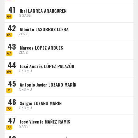
41
Ibai LARREA ARANGUREN
GGASS
64
42
Alberto LASOBRAS LLERA
ZENZ
65
43
Marcos LOPEZ ARBUES
ZENZ
67
44
José Andrés LÓPEZ PALAZÓN
OXOMU
69
45
Antonio Javier LOZANO MARÍN
OXOMU
71
46
Sergio LOZANO MARIN
OXOMU
72
47
José Vicente MAÑEZ RAMIS
GANV
73