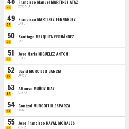
48
Francisco Manuel MARTÍNEZ ATAZ
OXOMU
76
49
Francisco MARTINEZ FERNANDEZ
LABL
77
50
Santiago MEZQUITA FERNÁNDEZ
LABL
79
51
Jose Maria MIGUELEZ ANTON
BLAVI
80
52
David MORCILLO GARCIA
UPOV
85
53
Alfonso MUÑOZ DIAZ
ALBAB
87
54
Gontzal MURGOITIO ESPARZA
DURBI
88
55
Jose Francisco NAVAL MORALES
ZENZ
90