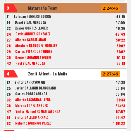
3
Matarraña Team
2:24:46
11
Esteban HERRERO GÓRRIZ
47:15
14
David VIDAL MENDOZA
47:55
22
Xavier CORTES LLACER
49:36
24
David ARBUES GONZALEZ
49:49
27
Alberto GARCÍA ADÁN
50:22
28
Abraham BLANQUEZ MORALES
51:02
29
Carlos PITARQUE TORRES
51:02
30
Diego HERNÁNDEZ RUBIO
51:13
42
Paul VIDAL MENDOZA
55:19
4
Zenit Atleet- La Mafia
2:27:46
12
Victor CARRASCO GIL
47:38
25
Javier BALLARIN BLANCHARD
50:04
26
Carlos POBES ARANDA
50:04
32
Alberto LASOBRAS LLERA
51:33
38
Marcos LOPEZ ARBUES
54:23
47
Victor Manuel ROMAN LAFORGA
57:57
51
Victor GALLEGO ARNAIZ
59:42
62
Roberto RODRIGO PEREZ
1:08:22