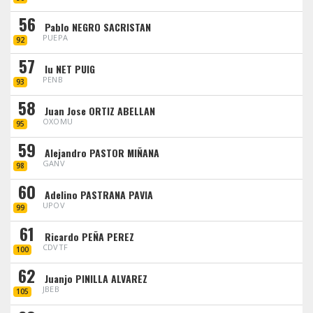
56
Pablo NEGRO SACRISTAN
PUEPA
92
57
Iu NET PUIG
PENB
93
58
Juan Jose ORTIZ ABELLAN
OXOMU
95
59
Alejandro PASTOR MIÑANA
GANV
98
60
Adelino PASTRANA PAVIA
UPOV
99
61
Ricardo PEÑA PEREZ
CDVTF
100
62
Juanjo PINILLA ALVAREZ
JBEB
105