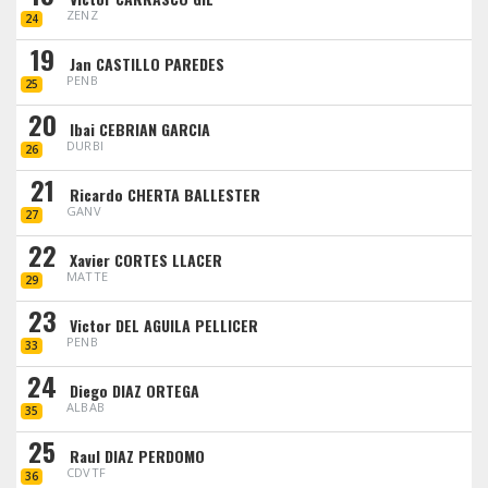
ZENZ
24
19
Jan CASTILLO PAREDES
PENB
25
20
Ibai CEBRIAN GARCIA
DURBI
26
21
Ricardo CHERTA BALLESTER
GANV
27
22
Xavier CORTES LLACER
MATTE
29
23
Victor DEL AGUILA PELLICER
PENB
33
24
Diego DIAZ ORTEGA
ALBAB
35
25
Raul DIAZ PERDOMO
CDVTF
36