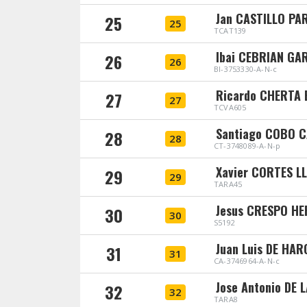
Jan CASTILLO PA
25
25
TCAT139
Ibai CEBRIAN GA
26
26
BI-3753330-A-N-c
Ricardo CHERTA 
27
27
TCVA605
Santiago COBO 
28
28
CT-3748089-A-N-p
Xavier CORTES L
29
29
TARA45
Jesus CRESPO H
30
30
S5192
Juan Luis DE HAR
31
31
CA-3746964-A-N-c
Jose Antonio DE
32
32
TARA8