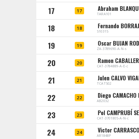
Abraham BLANQU
17
17
TARA101
Fernando BORRAJ
18
18
S10315
Oscar BUJAN RO
19
19
ZA-3789690-A-N-s
Ramon CABALLER
20
20
CAT-3784889-A-E-c
Julen CALVO VIG
21
21
TCAT502
Diego CAMACHO 
22
22
AB2032
Pol CAMPRUBÍ S
23
23
CAT-3701805-A-N-c
Victor CARRASCO
24
24
AR1848P