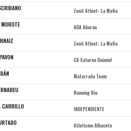
ESCRIBANO
Zenit Atleet- La Mafia
Z MOROTE
ADA Abaran
ARNAIZ
Zenit Atleet- La Mafia
 PAVON
CA Saturno Daimiel
ADÁN
Matarraña Team
BERNABEU
Running Rio
A CARRILLO
INDEPENDIENTE
HURTADO
Atletismo Albacete