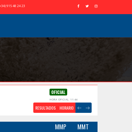
+34) 915 48 24 23
OFICIAL
HORA OFICIAL: 11:44
RESULTADOS
HORARIO
MMP
MMT