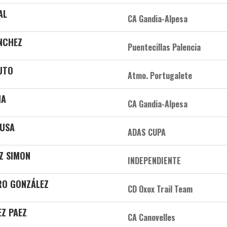
AL
CA Gandia-Alpesa
NCHEZ
Puentecillas Palencia
UTO
Atmo. Portugalete
ÑA
CA Gandia-Alpesa
OUSA
ADAS CUPA
Z SIMON
INDEPENDIENTE
RO GONZÁLEZ
CD Oxox Trail Team
EZ PAEZ
CA Canovelles