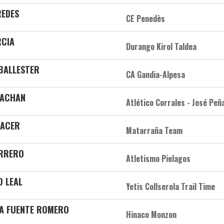
REDES
CE Penedès
RCIA
Durango Kirol Taldea
BALLESTER
CA Gandia-Alpesa
CACHAN
Atlético Corrales - José Peñ
LACER
Matarraña Team
ERRERO
Atletismo Pielagos
O LEAL
Yetis Collserola Trail Time
 LA FUENTE ROMERO
Hinaco Monzon