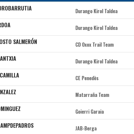
KOROBARRUTIA
Durango Kirol Taldea
RDOA
Durango Kirol Taldea
GOSTO SALMERÓN
CD Oxox Trail Team
 ANTXIA
Durango Kirol Taldea
SCAMILLA
CE Penedès
ONZALEZ
Matarraña Team
OMINGUEZ
Goierri Garaia
CAMPDEPADROS
JAB-Berga