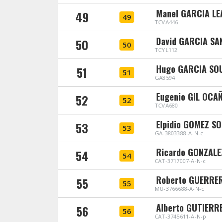
Manel GARCIA LE
49
49
TCVA446
David GARCIA SA
50
50
TCYL112
Hugo GARCIA SO
51
51
GA8594
Eugenio GIL OCA
52
52
TCVA680
Elpidio GOMEZ S
53
53
GA-3803388-A-N-c
Ricardo GONZALE
54
54
CAT-3717007-A-N-c
Roberto GUERRE
55
55
MU-3766688-A-N-c
Alberto GUTIERR
56
56
CAT-3745611-A-N-p