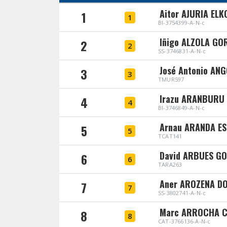
Aitor AJURIA EL
1
1
BI-3754399-A-N-c
Iñigo ALZOLA GO
2
2
SS-3746831-A-N-c
José Antonio AN
3
3
TMUR597
Irazu ARANBURU
4
4
BI-3746849-A-N-c
Arnau ARANDA E
5
5
TCAT141
David ARBUES G
6
6
TARA263
Aner AROZENA D
7
7
SS-3802741-A-N-c
Marc ARROCHA 
8
8
CAT-3766136-A-N-c