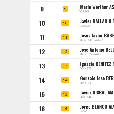
Mario Werther A
9
9
V22463
Javier BALLARIN
10
10
TARA284
Jesus Javier BA
11
11
VI-3714415-A-N-c
Jose Antonio BEL
12
12
M-3713742-A-E-c
Ignacio BENITEZ
13
13
TCVA273
Gonzalo Jose BE
14
14
TEXT116
Javier BISBAL M
15
15
CMAD789
Jorge BLANCO AL
16
16
L4266