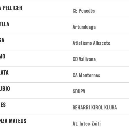
A PELLICER
CE Penedès
ELLA
Artunduaga
GA
Atletismo Albacete
OMO
CD Vallivana
LATA
CA Montornes
UBIO
SDUPV
RES
BEHARRI KIROL KLUBA
ANZA MATEOS
At. Intec-Zoiti