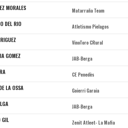
EZ MORALES
Matarraña Team
O DEL RIO
Atletismo Pielagos
DRIGUEZ
VinoToro CRural
IA GOMEZ
JAB-Berga
ARA
CE Penedès
DE LA OSSA
Goierri Garaia
ELGA
JAB-Berga
 GIL
Zenit Atleet- La Mafia