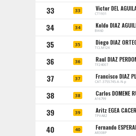
Victor DEL AGUIL
33
33
CT1931
Koldo DIAZ AGUIL
34
34
BI460
Diego DIAZ ORTE
35
35
TCLM124
Raul DIAZ PERD
36
36
TF24007
Francisco DIAZ P
37
37
CAT-3755745-A-N-p
Carlos DOMENE R
38
38
A16799
Aritz EGEA CACE
39
39
TPVA82
Fernando ESPER
40
40
AR308P