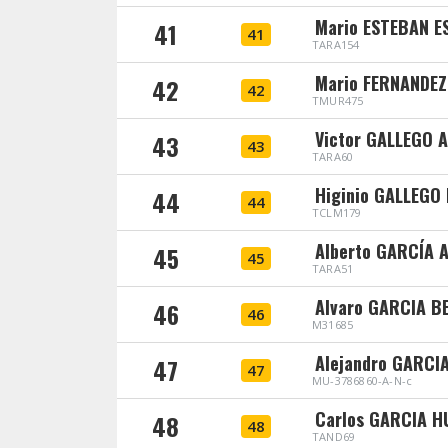
Mario ESTEBAN 
41
41
TARA154
Mario FERNANDE
42
42
TMUR475
Victor GALLEGO 
43
43
TARA60
Higinio GALLEGO
44
44
TCLM179
Alberto GARCÍA 
45
45
TARA51
Alvaro GARCIA 
46
46
M31685
Alejandro GARCI
47
47
MU-3786860-A-N-c
Carlos GARCIA 
48
48
TAND69