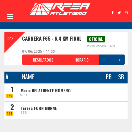
CARRERA F65 - 6,4 KM FINAL
OFICIAL
HORA OFICIAL: 12:48
07/06/2025 - 11:00
RESULTADOS
HORARIO
#
NAME
PB
SB
1
Maria DELAFUENTE ROMERO
ALBGR
169
2
Teresa FORN MUNNE
JBEB
174