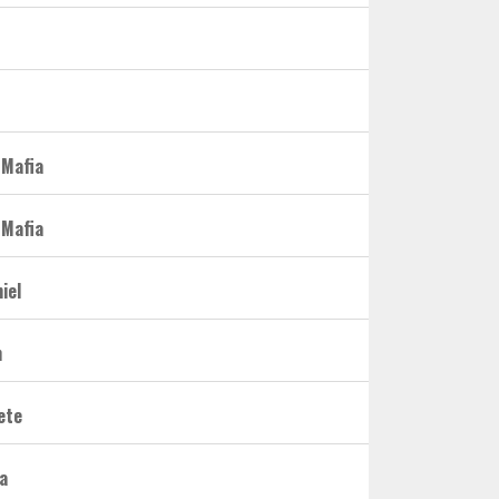
 Mafia
 Mafia
iel
m
ete
a