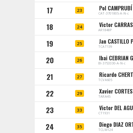
Pol CAMPRUBÍ
17
23
CAT-3701805-A-N-c
Victor CARRAS
18
24
AR1848P
Jan CASTILLO 
19
25
TCAT139
Ibai CEBRIAN 
20
26
BI-3753330-A-N-c
Ricardo CHER
21
27
TCVA605
Xavier CORTES
22
29
TARA45
Victor DEL AGU
23
33
CT1931
Diego DIAZ OR
24
35
TCLM124