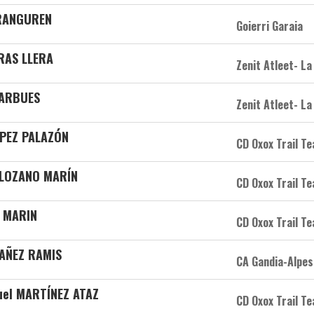
ARANGUREN
Goierri Garaia
RAS LLERA
Zenit Atleet- La
 ARBUES
Zenit Atleet- La
ÓPEZ PALAZÓN
CD Oxox Trail T
r LOZANO MARÍN
CD Oxox Trail T
O MARIN
CD Oxox Trail T
MAÑEZ RAMIS
CA Gandia-Alpes
uel MARTÍNEZ ATAZ
CD Oxox Trail T