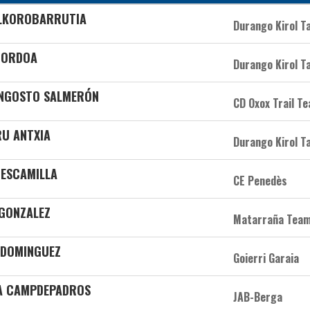
 ELKOROBARRUTIA
Durango Kirol T
 GORDOA
Durango Kirol T
 ANGOSTO SALMERÓN
CD Oxox Trail T
RU ANTXIA
Durango Kirol T
 ESCAMILLA
CE Penedès
 GONZALEZ
Matarraña Tea
 DOMINGUEZ
Goierri Garaia
A CAMPDEPADROS
JAB-Berga