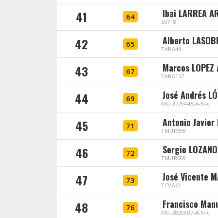
Ibai LARREA 
41
64
SS718
Alberto LASOB
42
65
TARA44
Marcos LOPEZ
43
67
TARA157
José Andrés L
44
69
MU-3779446-A-N-c
Antonio Javie
45
71
TMUR598
Sergio LOZAN
46
72
TMUR599
José Vicente 
47
73
TCVA61
Francisco Man
48
76
MU-3820887-A-N-c