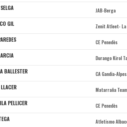
 SELGA
JAB-Berga
CO GIL
Zenit Atleet- La
PAREDES
CE Penedès
GARCIA
Durango Kirol T
TA BALLESTER
CA Gandia-Alpes
 LLACER
Matarraña Tea
ILA PELLICER
CE Penedès
TEGA
Atletismo Albac