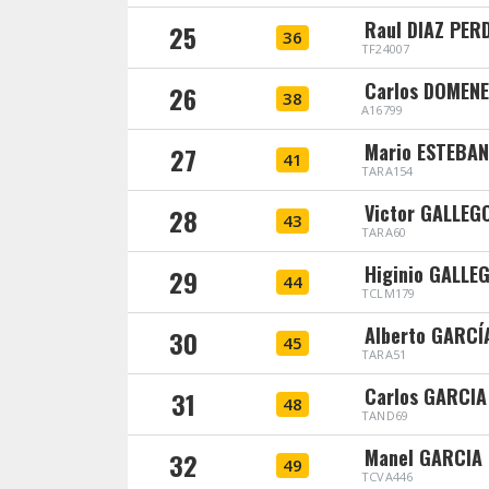
Raul DIAZ PE
25
36
TF24007
Carlos DOMEN
26
38
A16799
Mario ESTEBA
27
41
TARA154
Victor GALLEG
28
43
TARA60
Higinio GALLE
29
44
TCLM179
Alberto GARCÍ
30
45
TARA51
Carlos GARCI
31
48
TAND69
Manel GARCIA 
32
49
TCVA446