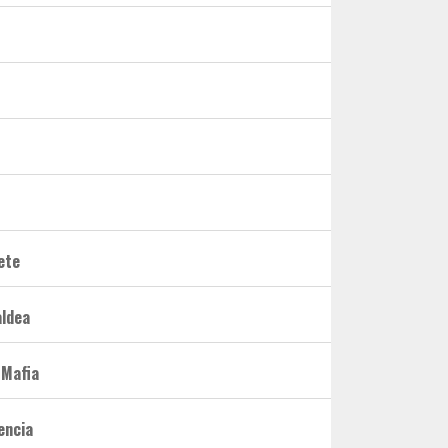
ete
aldea
 Mafia
encia