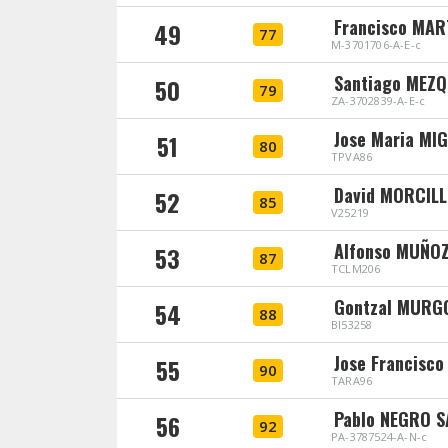
Francisco MAR
49
77
M-3701706-A-E-c
Santiago MEZ
50
79
ZA-3702839-A-E-c
Jose Maria MI
51
80
TPVA86
David MORCIL
52
85
V25219
Alfonso MUÑOZ
53
87
TCLM206
Gontzal MURG
54
88
BI53258
Jose Francisc
55
90
TARA96
Pablo NEGRO 
56
92
PA-3787524-A-N-c