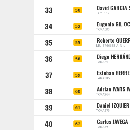
David GARCIA
33
50
TCYL112
Eugenio GIL O
34
52
TCVA680
Roberto GUER
35
55
MU-3766688-A-N-c
Diego HERNÁN
36
58
TARA55
Esteban HERR
37
59
TARA285
Adrian IVARS I
38
60
TCVA264
Daniel IZQUIE
39
61
TCVA679
Carlos JAVEGA
40
62
TARA39