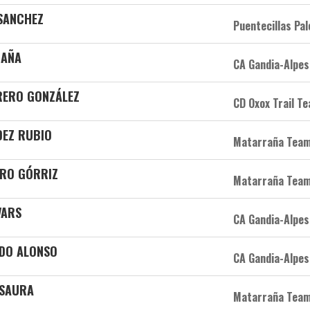
 SANCHEZ
Puentecillas Pal
CAÑA
CA Gandia-Alpes
RERO GONZÁLEZ
CD Oxox Trail T
DEZ RUBIO
Matarraña Tea
ERO GÓRRIZ
Matarraña Tea
VARS
CA Gandia-Alpes
RDO ALONSO
CA Gandia-Alpes
 SAURA
Matarraña Tea