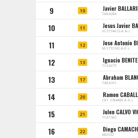
Javier BALLAR
9
10
TARA284
Jesus Javier 
10
11
VI-3714415-A-N-c
Jose Antonio 
11
12
M-3713742-A-E-c
Ignacio BENIT
12
13
TCVA273
Abraham BLAN
13
17
TARA101
Ramon CABALL
14
20
CAT-3784889-A-E-c
Julen CALVO V
15
21
TCAT502
Diego CAMACH
16
22
AB2032