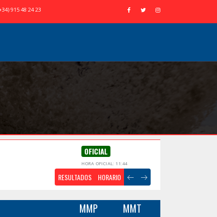
+34) 915 48 24 23
OFICIAL
HORA OFICIAL: 11:44
RESULTADOS
HORARIO
MMP
MMT