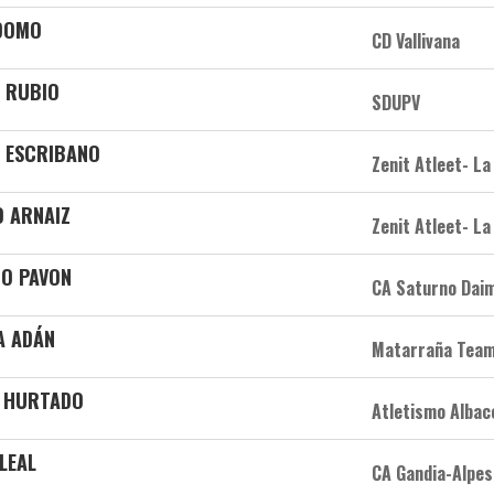
RDOMO
CD Vallivana
E RUBIO
SDUPV
N ESCRIBANO
Zenit Atleet- La
O ARNAIZ
Zenit Atleet- La
GO PAVON
CA Saturno Daim
A ADÁN
Matarraña Tea
A HURTADO
Atletismo Albac
LEAL
CA Gandia-Alpes