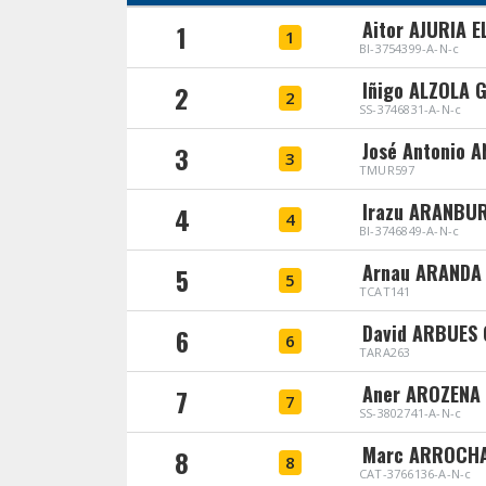
Aitor AJURIA
1
1
BI-3754399-A-N-c
Iñigo ALZOLA
2
2
SS-3746831-A-N-c
José Antonio
3
3
TMUR597
Irazu ARANBU
4
4
BI-3746849-A-N-c
Arnau ARANDA
5
5
TCAT141
David ARBUES
6
6
TARA263
Aner AROZENA
7
7
SS-3802741-A-N-c
Marc ARROCH
8
8
CAT-3766136-A-N-c