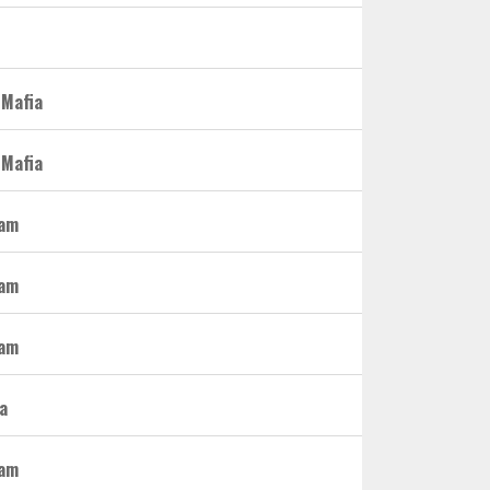
 Mafia
 Mafia
eam
eam
eam
a
eam