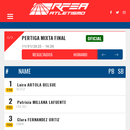
PERTIGA MIXTA FINAL
OFICIAL
11/01/2025 - 16:30
RESULTADOS
HORARIO
#
NAME
PB
SB
1
Leire ARTOLA BELSUE
SCOZ
110
2
Patricia MILLANA LAFUENTE
CELSO
155
3
Clara FERNANDEZ ORTIZ
CNIB
156