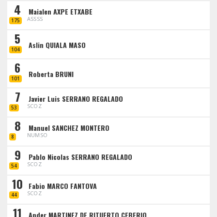
4
Maialen AXPE ETXABE
ASSSS
175
5
Aslin QUIALA MASO
104
6
Roberta BRUNI
101
7
Javier Luis SERRANO REGALADO
SCOZ
53
8
Manuel SANCHEZ MONTERO
NUMSO
8
9
Pablo Nicolas SERRANO REGALADO
SCOZ
54
10
Fabio MARCO FANTOVA
SCOZ
44
11
Ander MARTINEZ DE RITUERTO CEBERIO