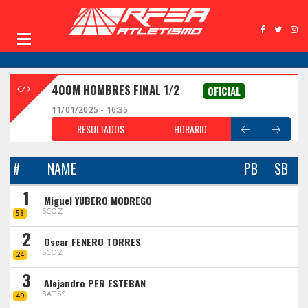
400M HOMBRES FINAL 1/2
OFICIAL
11/01/2025 - 16:35
RESULTADOS
HORARIO
#
NAME
PB
SB
1
Miguel YUBERO MODREGO
SCOZ
58
2
Oscar FENERO TORRES
SCOZ
24
3
Alejandro PER ESTEBAN
BATSS
49