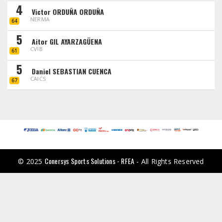
4
Victor ORDUÑA ORDUÑA
NERMA
64
5
Aitor GIL AYARZAGÜENA
CVIB
61
5
Daniel SEBASTIAN CUENCA
CAICS
67
Conersys Sports Solutions - RFEA
© 2025
- All Rights Reserved