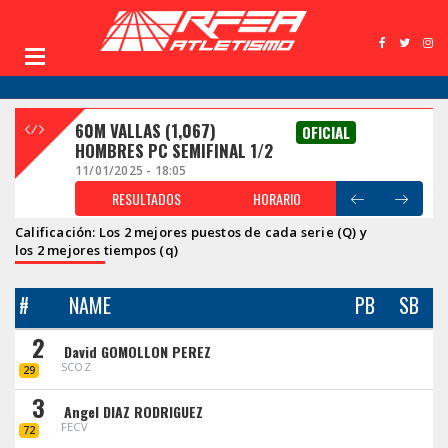
60M VALLAS (1,067)
OFICIAL
HOMBRES PC SEMIFINAL 1/2
11/01/2025 - 18:05
RESULTADOS
HORARIO
Calificación: Los 2 mejores puestos de cada serie (Q) y
los 2 mejores tiempos (q)
#
NAME
PB
SB
2
David GOMOLLON PEREZ
SCOZ
29
3
Angel DIAZ RODRIGUEZ
FECV
72