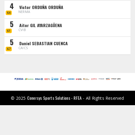
4
Victor ORDUÑA ORDUÑA
NERMA
64
5
Aitor GIL AYARZAGÜENA
CVIB
61
5
Daniel SEBASTIAN CUENCA
CAICS
67
Conersys Sports Solutions - RFEA
© 2025
- All Rights Reserved