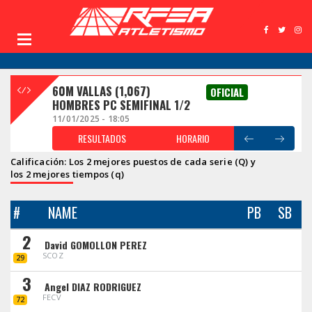
60M VALLAS (1,067)
OFICIAL
HOMBRES PC SEMIFINAL 1/2
11/01/2025 - 18:05
RESULTADOS
HORARIO
Calificación: Los 2 mejores puestos de cada serie (Q) y
los 2 mejores tiempos (q)
#
NAME
PB
SB
2
David GOMOLLON PEREZ
SCOZ
29
3
Angel DIAZ RODRIGUEZ
FECV
72