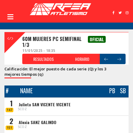
60M MUJERES PC SEMIFINAL
OFICIAL
1/3
11/01/2025 - 18:35
RESULTADOS
HORARIO
Calificación: El mejor puesto de cada serie (Q) y los 3
mejores tiempos (q)
#
NAME
PB
SB
1
Julieta SAN VICENTE VICENTE
SCOZ
147
2
Alexia SANZ GALINDO
SCOZ
151