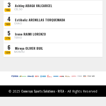
3
Ashley ABAGA VALCARCEL
CELSO
166
4
Estibaliz ARENILLAS TORQUEMADA
OVAO
169
5
Irene RAIMI LORENZO
TERIO
179
6
Mireya OLIVER BUIL
MONHU
139
Conersys Sports Solutions - RFEA
© 2025
- All Rights Reserved