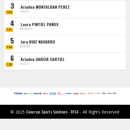
3
Ariadna MONTALBAN PEREZ
CAICS
163
4
Laura PINTIEL PAÑOS
MONHU
141
5
Jara RUIZ NAVARRO
ZOIHU
144
6
Ariadne GARCIA CARTIEL
SCOZ
126
Conersys Sports Solutions - RFEA
© 2025
- All Rights Reserved