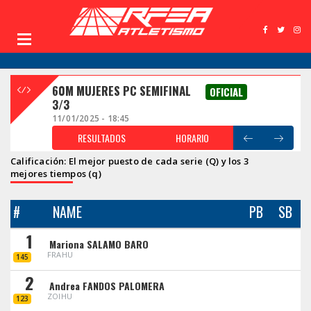
60M MUJERES PC SEMIFINAL
OFICIAL
3/3
11/01/2025 - 18:45
RESULTADOS
HORARIO
Calificación: El mejor puesto de cada serie (Q) y los 3
mejores tiempos (q)
#
NAME
PB
SB
1
Mariona SALAMO BARO
FRAHU
145
2
Andrea FANDOS PALOMERA
ZOIHU
123