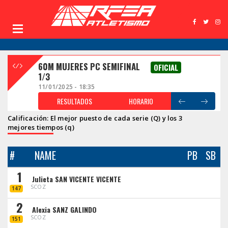
60M MUJERES PC SEMIFINAL
OFICIAL
1/3
11/01/2025 - 18:35
RESULTADOS
HORARIO
Calificación: El mejor puesto de cada serie (Q) y los 3
mejores tiempos (q)
#
NAME
PB
SB
1
Julieta SAN VICENTE VICENTE
SCOZ
147
2
Alexia SANZ GALINDO
SCOZ
151