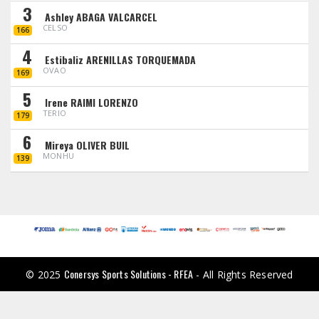
3
Ashley ABAGA VALCARCEL
CELSO
166
4
Estibaliz ARENILLAS TORQUEMADA
OVAO
169
5
Irene RAIMI LORENZO
TERIO
179
6
Mireya OLIVER BUIL
MONHU
139
Conersys Sports Solutions - RFEA
© 2025
- All Rights Reserved