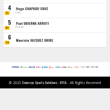
4
Hugo CHAPADO CRUZ
CAJJ
71
5
Paul UBIERNA ARRUTI
DURBI
81
6
Mauricio VAZQUEZ URIBE
14
Conersys Sports Solutions - RFEA
© 2025
- All Rights Reserved