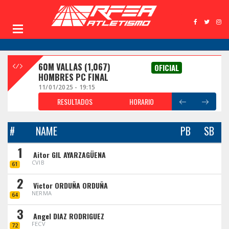
60M VALLAS (1,067)
OFICIAL
HOMBRES PC FINAL
11/01/2025 - 19:15
RESULTADOS
HORARIO
#
NAME
PB
SB
1
Aitor GIL AYARZAGÜENA
CVIB
61
2
Victor ORDUÑA ORDUÑA
NERMA
64
3
Angel DIAZ RODRIGUEZ
FECV
72