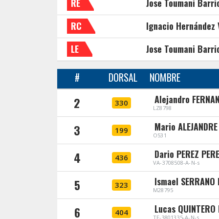
RE
Jose Toumani Barrio
RC
Ignacio Hernández 
LE
Jose Toumani Barrio
#
DORSAL
NOMBRE
Alejandro FERNA
2
330
LZ8798
Mario ALEJANDRE
3
199
O531
Dario PEREZ PER
4
436
VA-3708508-A-N-s
Ismael SERRANO
5
323
M28795
Lucas QUINTERO
6
404
TF-3801335-A-N-s