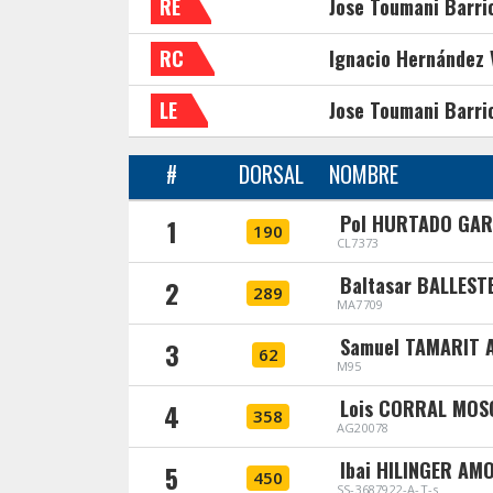
RE
Jose Toumani Barrio
RC
Ignacio Hernández 
LE
Jose Toumani Barrio
#
DORSAL
NOMBRE
Pol HURTADO GAR
1
190
CL7373
Baltasar BALLEST
2
289
MA7709
Samuel TAMARIT 
3
62
M95
Lois CORRAL MO
4
358
AG20078
Ibai HILINGER AM
5
450
SS-3687922-A-T-s