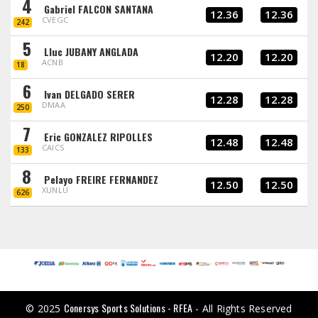
4
Gabriel FALCON SANTANA
12.36
12.36
CVEGC
242
5
Lluc JUBANY ANGLADA
12.20
12.20
ACNB
18
6
Ivan DELGADO SERER
12.28
12.28
DMAA
250
7
Eric GONZALEZ RIPOLLES
12.48
12.48
CAICS
133
8
Pelayo FREIRE FERNANDEZ
12.50
12.50
XUNLU
626
Conersys Sports Solutions - RFEA
© 2025
- All Rights Reserved