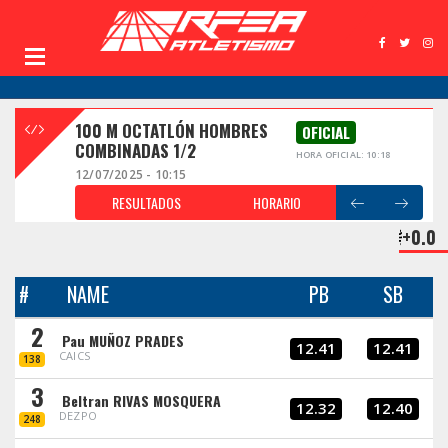
100 M OCTATLÓN HOMBRES
OFICIAL
COMBINADAS 1/2
HORA OFICIAL: 10:18
12/07/2025 - 10:15
RESULTADOS
HORARIO
+0.0
#
NAME
PB
SB
2
Pau MUÑOZ PRADES
12.41
12.41
CAICS
138
3
Beltran RIVAS MOSQUERA
12.32
12.40
DEZPO
248