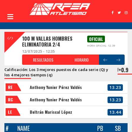
100 M VALLAS HOMBRES
OFICIAL
ELIMINATORIA 2/4
HORA OFICIAL: 12:39
12/07/2025 - 12:35
RESULTADOS
HORARIO
+0.9
Calificación: Los 3 mejores puestos de cada serie (Q) y
los 4 mejores tiempos (q)
RE
Anthony Yunier Pérez Valdés
13.23
RC
Anthony Yunier Pérez Valdés
13.23
LE
Beltrán Mariscal López
13.44
#
NAME
PB
SB