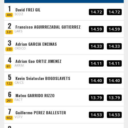
1
David FREJ GIL
14.72
14.72
SCOZ
486
2
Francisco AGUIRREZABAL GUTIERREZ
14.59
14.59
LARS
321
3
Adrian GARCIA ENCINAS
14.33
14.33
CRDCO
223
4
Adrian Gao ORTIZ JIMENEZ
14.11
14.11
ARRM
61
5
Kevin Sviatoslav BOGOSLAVETS
14.40
14.40
CAICS
122
6
Mateo GARRIDO RIZZO
13.79
13.79
FACT
261
7
Guillermo PEREZ BALLESTER
14.53
14.53
VCFV
602