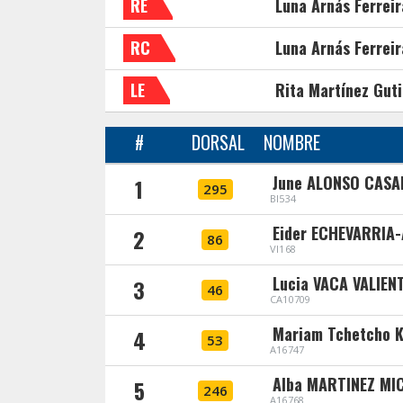
RE
Luna Arnás Ferreir
RC
Luna Arnás Ferreir
LE
Rita Martínez Guti
#
DORSAL
NOMBRE
June ALONSO CASA
1
295
BI534
Eider ECHEVARRIA
2
86
VI168
Lucia VACA VALIEN
3
46
CA10709
Mariam Tchetcho 
4
53
A16747
Alba MARTINEZ MI
5
246
A16768