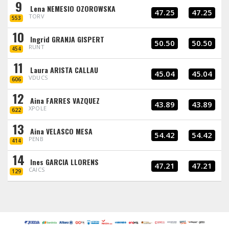
9
Lena NEMESIO OZOROWSKA
47.25
47.25
TORV
553
10
Ingrid GRANJA GISPERT
50.50
50.50
RUNT
454
11
Laura ARISTA CALLAU
45.04
45.04
VDUCS
606
12
Aina FARRES VAZQUEZ
43.89
43.89
XPOLE
622
13
Aina VELASCO MESA
54.42
54.42
PENB
414
14
Ines GARCIA LLORENS
47.21
47.21
CAICS
129