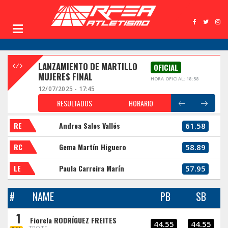
LANZAMIENTO DE MARTILLO
OFICIAL
MUJERES FINAL
HORA OFICIAL: 18:58
12/07/2025 - 17:45
RESULTADOS
HORARIO
RE
Andrea Sales Vallés
61.58
RC
Gema Martín Higuero
58.89
LE
Paula Carreira Marín
57.95
#
NAME
PB
SB
1
Fiorela RODRÍGUEZ FREITES
44.55
44.55
TROTF