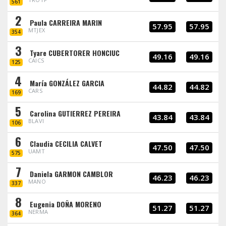
561
2
Paula CARREIRA MARIN
57.95
57.95
MTJEX
354
3
Tyare CUBERTORER HONCIUC
49.16
49.16
CAICS
125
4
María GONZÁLEZ GARCIA
44.82
44.82
CARS
169
5
Carolina GUTIERREZ PEREIRA
43.84
43.84
BLAVI
106
6
Claudia CECILIA CALVET
47.50
47.50
UAMT
575
7
Daniela GARMON CAMBLOR
46.23
46.23
MANO
337
8
Eugenia DOÑA MORENO
51.27
51.27
NERMA
364