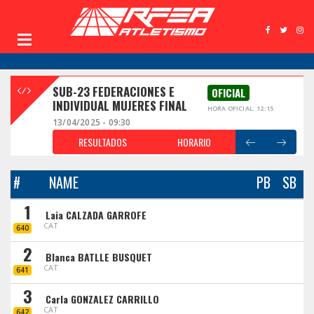
SUB-23 FEDERACIONES E
OFICIAL
INDIVIDUAL MUJERES FINAL
HORA OFICIAL: 12:15
13/04/2025 - 09:30
RESULTADOS
HORARIO
#
NAME
PB
SB
1
Laia CALZADA GARROFE
CAT
640
2
Blanca BATLLE BUSQUET
CAT
641
3
Carla GONZALEZ CARRILLO
CAT
642