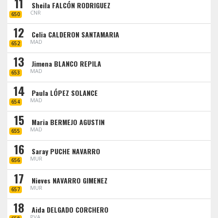
11
Sheila FALCÓN RODRIGUEZ
CNR
650
12
Celia CALDERON SANTAMARIA
MAD
652
13
Jimena BLANCO REPILA
MAD
653
14
Paula LÓPEZ SOLANCE
MAD
654
15
Maria BERMEJO AGUSTIN
MAD
655
16
Saray PUCHE NAVARRO
MUR
656
17
Nieves NAVARRO GIMENEZ
MUR
657
18
Aida DELGADO CORCHERO
PVA