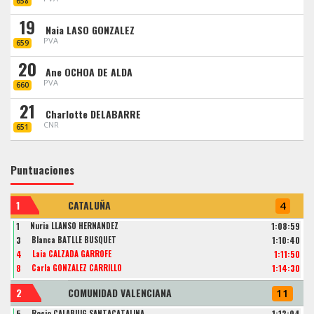
658
19
Naia LASO GONZALEZ
PVA
659
20
Ane OCHOA DE ALDA
PVA
660
21
Charlotte DELABARRE
CNR
651
Puntuaciones
1
CATALUÑA
4
1
Nuria LLANSO HERNANDEZ
1:08:59
3
Blanca BATLLE BUSQUET
1:10:40
4
Laia CALZADA GARROFE
1:11:50
8
Carla GONZALEZ CARRILLO
1:14:30
2
COMUNIDAD VALENCIANA
11
5
Rocio CALABUIG SANTACATALINA
1:13:04