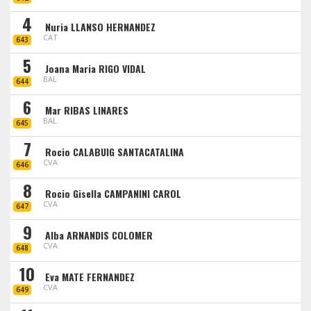
4
Nuria LLANSO HERNANDEZ
CAT
643
5
Joana Maria RIGO VIDAL
BAL
644
6
Mar RIBAS LINARES
BAL
645
7
Rocio CALABUIG SANTACATALINA
CVA
646
8
Rocio Gisella CAMPANINI CAROL
CVA
647
9
Alba ARNANDIS COLOMER
CVA
648
10
Eva MATE FERNANDEZ
CVA
649