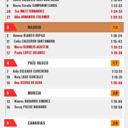
6
Rocio Gisella CAMPANINI CAROL
1:13:32
20
Eva MATE FERNANDEZ
1:34:51
21
Alba ARNANDIS COLOMER
1:39:23
3
MADRID
13
2
Jimena BLANCO REPILA
1:10:24
11
Celia CALDERON SANTAMARIA
1:15:42
13
Maria BERMEJO AGUSTIN
1:16:23
17
Paula LÓPEZ SOLANCE
1:19:30
4
PAÍS VASCO
17
7
Aida DELGADO CORCHERO
1:13:51
10
Naia LASO GONZALEZ
1:15:31
15
Ane OCHOA DE ALDA
1:18:46
5
MURCIA
28
12
Nieves NAVARRO GIMENEZ
1:16:05
16
Saray PUCHE NAVARRO
1:18:58
6
CANARIAS
28