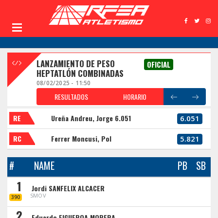
LANZAMIENTO DE PESO
OFICIAL
HEPTATLÓN COMBINADAS
08/02/2025 - 11:50
RESULTADOS
HORARIO
RE
Ureña Andreu, Jorge 6.051
6.051
RC
Ferrer Moncusi, Pol
5.821
#
NAME
PB
SB
1
Jordi SANFELIX ALCACER
SMOV
390
2
Eduardo FIGUEROA MORERA