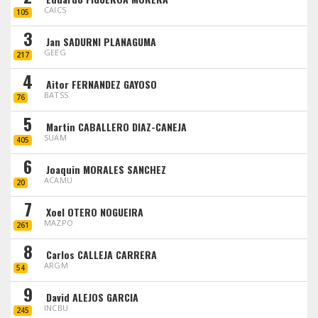
CAICS
105
3
Jan SADURNI PLANAGUMA
GEEG
217
4
Aitor FERNANDEZ GAYOSO
BATSS
76
5
Martin CABALLERO DIAZ-CANEJA
SUAM
405
6
Joaquin MORALES SANCHEZ
ACAMU
20
7
Xoel OTERO NOGUEIRA
MAZPO
261
8
Carlos CALLEJA CARRERA
ARGM
54
9
David ALEJOS GARCIA
INCBU
245