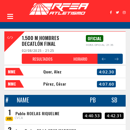
1.500 M HOMBRES
OFICIAL
DECATLÓN FINAL
HORA OFICIAL: 21:35
02/08/2025 - 21:25
RESULTADOS
HORARIO
MME
Quer, Alez
4:02.30
MMC
Pérez, César
4:07.60
#
NAME
PB
SB
1
Pablo ROELAS RIQUELME
4:40.53
4:42.31
CVCA
495
2