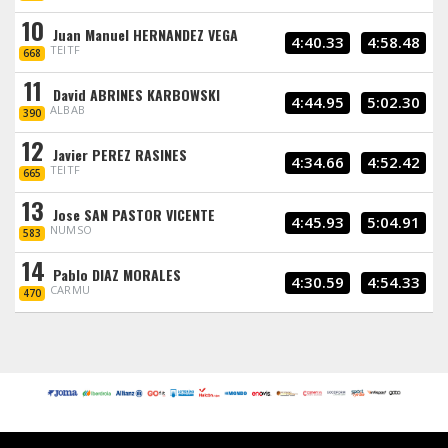
10
Juan Manuel HERNANDEZ VEGA
4:40.33
4:58.48
TEITF
668
11
David ABRINES KARBOWSKI
4:44.95
5:02.30
ALBAB
390
12
Javier PEREZ RASINES
4:34.66
4:52.42
TEITF
665
13
Jose SAN PASTOR VICENTE
4:45.93
5:04.91
NUMSO
583
14
Pablo DIAZ MORALES
4:30.59
4:54.33
CARMU
470