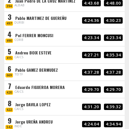
Juan Pedro DE LA CRUZ MARTINEZ
4:43.68
4:48.00
ALBAB
394
3
Pablo MARTINEZ DE GUEREÑU
4:24.36
4:30.23
DURBI
497
4
Pol FERRER MONCUSI
4:23.34
4:23.34
CORB
490
5
Andreu BOIX ESTEVE
4:27.21
4:35.34
CAICS
415
6
Pablo GAMEZ BERMUDEZ
4:37.28
4:37.28
TEITF
669
7
Eduardo FIGUEROA MORERA
4:29.70
4:29.70
CAICS
420
8
Jorge DAVILA LOPEZ
4:31.20
4:39.32
CAICS
422
9
Jorge UREÑA ANDREU
4:24.04
4:34.94
INDE
542