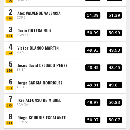
579
2
Alex VALVERDE VALENCIA
51.39
51.39
CORB
486
3
Dario ORTEGA RUIZ
50.99
50.99
SGPPO
644
4
Victor BLANCO MARTIN
49.93
49.93
FECV
524
5
Jesus David DELGADO PEREZ
48.45
48.45
TEITF
666
6
Jorge GARCIA RODRIGUEZ
49.81
49.81
ALBAB
393
7
Iker ALFONSO DE MIGUEL
49.97
50.83
PAMNA
595
8
Diego COURBIS ESCALANTE
50.07
50.07
RSOSS
614