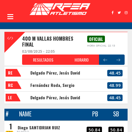
400 M VALLAS HOMBRES
OFICIAL
FINAL
HORA OFICIAL: 22:13
02/08/2025 - 22:05
RESULTADOS
HORARIO
RE
Delgado Pérez, Jesús David
48.45
RC
Fernández Roda, Sergio
48.99
LE
Delgado Pérez, Jesús David
48.45
#
NAME
PB
SB
1
Diego SANTIDRIAN RUIZ
50.84
50.84
NUMSO