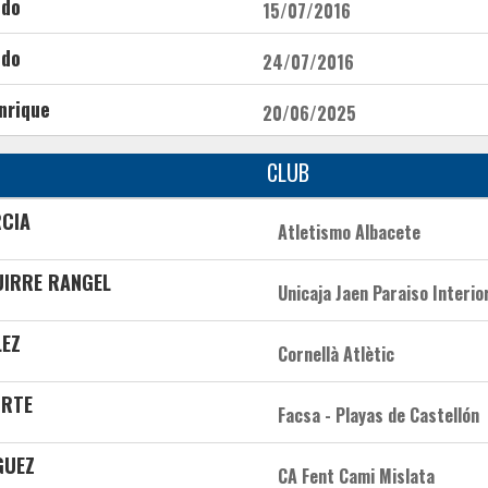
ndo
15/07/2016
ndo
24/07/2016
nrique
20/06/2025
CLUB
RCIA
Atletismo Albacete
GUIRRE RANGEL
Unicaja Jaen Paraiso Interio
LEZ
Cornellà Atlètic
ORTE
Facsa - Playas de Castellón
GUEZ
CA Fent Cami Mislata