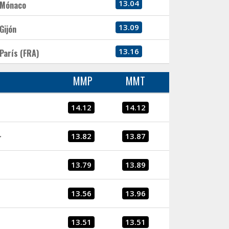
13.04
Mónaco
13.09
Gijón
13.16
París (FRA)
MMP
MMT
14.12
14.12
13.82
13.87
r
13.79
13.89
13.56
13.96
13.51
13.51