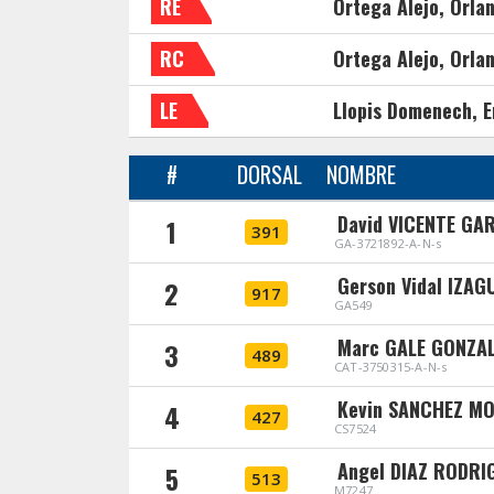
RE
Ortega Alejo, Orla
RC
Ortega Alejo, Orla
LE
Llopis Domenech, E
#
DORSAL
NOMBRE
David VICENTE GA
1
391
GA-3721892-A-N-s
Gerson Vidal IZA
2
917
GA549
Marc GALE GONZA
3
489
CAT-3750315-A-N-s
Kevin SANCHEZ M
4
427
CS7524
Angel DIAZ RODRI
5
513
M7247