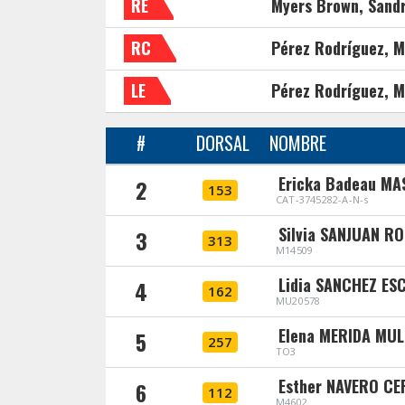
RE
Myers Brown, Sand
RC
Pérez Rodríguez, M
LE
Pérez Rodríguez, M
#
DORSAL
NOMBRE
Ericka Badeau MA
2
153
CAT-3745282-A-N-s
Silvia SANJUAN R
3
313
M14509
Lidia SANCHEZ E
4
162
MU20578
Elena MERIDA MUL
5
257
TO3
Esther NAVERO CE
6
112
M4602