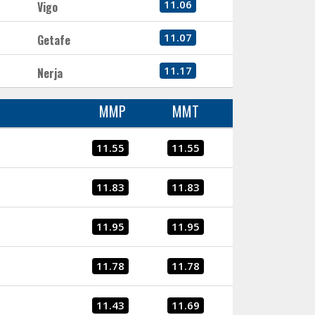
11.06
Vigo
11.07
Getafe
11.17
Nerja
MMP
MMT
11.55
11.55
11.83
11.83
11.95
11.95
11.78
11.78
11.43
11.69