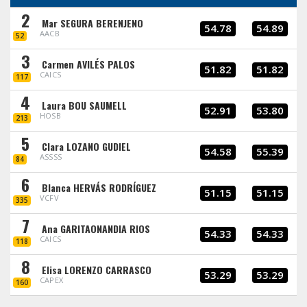
2
Mar SEGURA BERENJENO
54.78
54.89
AACB
52
3
Carmen AVILÉS PALOS
51.82
51.82
CAICS
117
4
Laura BOU SAUMELL
52.91
53.80
HOSB
213
5
Clara LOZANO GUDIEL
54.58
55.39
ASSSS
84
6
Blanca HERVÁS RODRÍGUEZ
51.15
51.15
VCFV
335
7
Ana GARITAONANDIA RIOS
54.33
54.33
CAICS
118
8
Elisa LORENZO CARRASCO
53.29
53.29
CAPEX
160