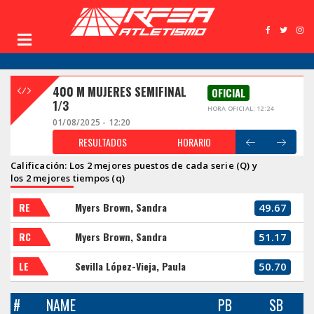
400 M MUJERES SEMIFINAL
OFICIAL
1/3
HORA OFICIAL: 12:24
01/08/2025 - 12:20
RESULTADOS
HORARIO
Calificación: Los 2 mejores puestos de cada serie (Q) y
los 2 mejores tiempos (q)
RE
Myers Brown, Sandra
49.67
RC
Myers Brown, Sandra
51.17
LE
Sevilla López-Vieja, Paula
50.70
#
NAME
PB
SB