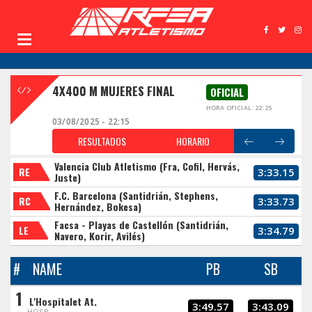
4X400 M MUJERES FINAL
OFICIAL
HORA OFICIAL: 22:25
03/08/2025 - 22:15
RESULTADOS
HORARIO
Valencia Club Atletismo (Fra, Cofil, Hervás,
RE
3:33.15
Juste)
F.C. Barcelona (Santidrián, Stephens,
RC
3:33.73
Hernández, Bokesa)
Facsa - Playas de Castellón (Santidrián,
LE
3:34.79
Navero, Korir, Avilés)
#
NAME
PB
SB
1
L'Hospitalet At.
3:49.57
3:43.09
HOSB