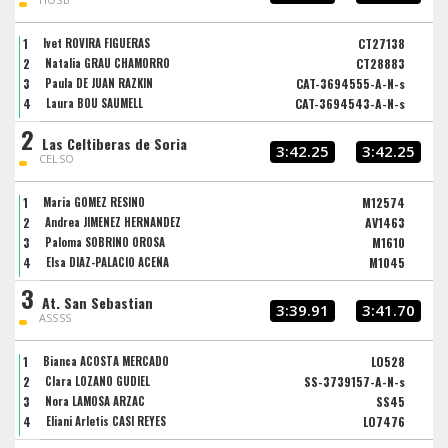
1
Ivet ROVIRA FIGUERAS
CT27138
2
Natalia GRAU CHAMORRO
CT28883
3
Paula DE JUAN RAZKIN
CAT-3694555-A-N-s
4
Laura BOU SAUMELL
CAT-3694543-A-N-s
2
Las Celtiberas de Soria
3:42.25
3:42.25
CELSO
1
Maria GOMEZ RESINO
M12574
2
Andrea JIMENEZ HERNANDEZ
AV1463
3
Paloma SOBRINO OROSA
M1610
4
Elsa DIAZ-PALACIO ACEÑA
M1045
3
At. San Sebastian
3:39.91
3:41.70
ASSSS
1
Bianca ACOSTA MERCADO
LO528
2
Clara LOZANO GUDIEL
SS-3739157-A-N-s
3
Nora LAMOSA ARZAC
SS45
4
Eliani Arletis CASI REYES
LO7476