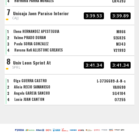
4
Herminia PARRA MORALES
CR4393
7
Unicaja Jaen Paraiso Interior
3:39.53
3:39.89
CAJJ
1
Elena HERNANDEZ APESTEGUIA
M866
2
Valme PRADO DURAN
SE6826
3
Paula SORIA GONZALEZ
M343
4
Havana Kofi ALLISTONE GREAVES
V21993
8
Univ Leon Sprint At
3:41.34
3:41.34
SPRL
1
Olga GUERRA CASTRO
L-3736689-A-N-s
2
Alicia RECIO SAMANIEGO
VA8690
3
Angela GARCIA SANCHO
SG4104
4
Lucia JUAN CANTON
O7255