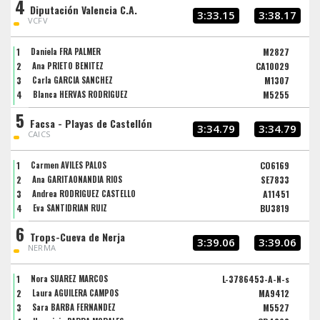
4
Diputación Valencia C.A.
3:33.15
3:38.17
VCFV
1
Daniela FRA PALMER
M2827
2
Ana PRIETO BENITEZ
CA10029
3
Carla GARCÍA SÁNCHEZ
M1307
4
Blanca HERVÁS RODRÍGUEZ
M5255
5
Facsa - Playas de Castellón
3:34.79
3:34.79
CAICS
1
Carmen AVILÉS PALOS
CO6169
2
Ana GARITAONANDIA RIOS
SE7833
3
Andrea RODRIGUEZ CASTELLO
A11451
4
Eva SANTIDRIÁN RUIZ
BU3819
6
Trops-Cueva de Nerja
3:39.06
3:39.06
NERMA
1
Nora SUAREZ MARCOS
L-3786453-A-N-s
2
Laura AGUILERA CAMPOS
MA9412
3
Sara BARBA FERNANDEZ
M5527