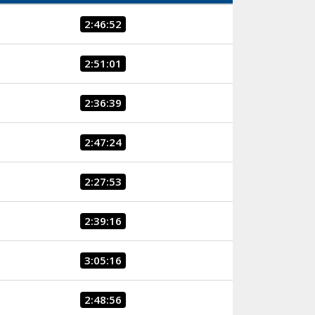
2:46:52
2:51:01
2:36:39
2:47:24
2:27:53
2:39:16
3:05:16
2:48:56