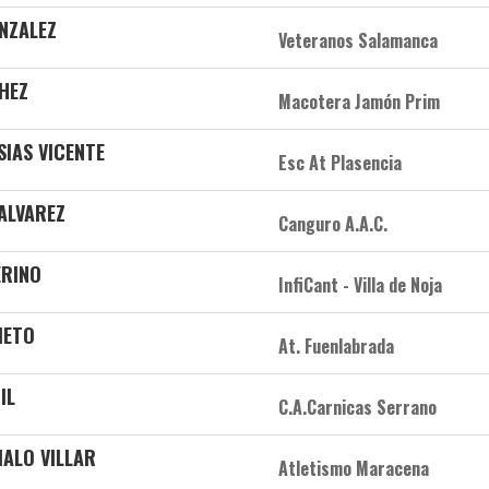
NZALEZ
Veteranos Salamanca
CHEZ
Macotera Jamón Prim
ESIAS VICENTE
Esc At Plasencia
 ALVAREZ
Canguro A.A.C.
ERINO
InfiCant - Villa de Noja
IETO
At. Fuenlabrada
IL
C.A.Carnicas Serrano
MALO VILLAR
Atletismo Maracena