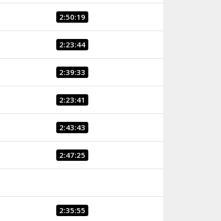
2:50:19
2:23:44
2:39:33
2:23:41
2:43:43
2:47:25
2:35:55