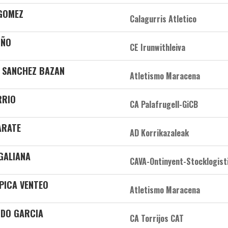
 GOMEZ
Calagurris Atletico
OÑO
CE Irunwithleiva
o SANCHEZ BAZAN
Atletismo Maracena
RRIO
CA Palafrugell-GiCB
ARATE
AD Korrikazaleak
 GALIANA
CAVA-Ontinyent-Stocklogist
LPICA VENTEO
Atletismo Maracena
IDO GARCIA
CA Torrijos CAT