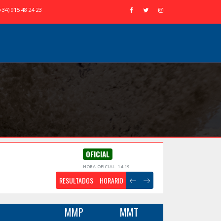
+34) 915 48 24 23
OFICIAL
HORA OFICIAL: 14:19
RESULTADOS
HORARIO
MMP
MMT