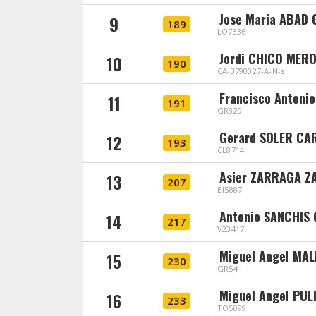
Jose Maria ABAD
9
189
LO7336
Jordi CHICO MER
10
190
CA-3790027-A-N-s
Francisco Antoni
11
191
GR329
Gerard SOLER CA
12
193
CL8714
Asier ZARRAGA Z
13
207
BI5887
Antonio SANCHIS
14
217
V23417
Miguel Angel MA
15
230
GR54
Miguel Angel PUL
16
233
TO5099