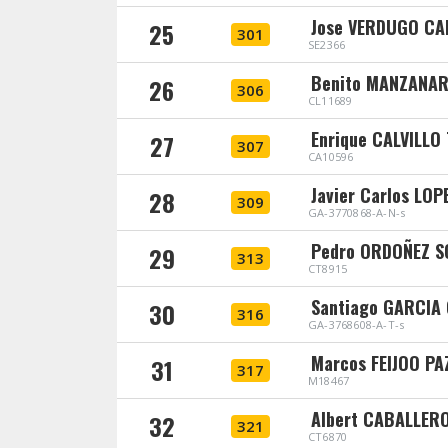
Jose VERDUGO C
25
301
SE2366
Benito MANZANAR
26
306
CL11689
Enrique CALVILLO
27
307
CA10596
Javier Carlos LO
28
309
GA-3770868-A-N-s
Pedro ORDOÑEZ 
29
313
CT8915
Santiago GARCIA
30
316
GA-3768608-A-T-s
Marcos FEIJOO PA
31
317
M18467
Albert CABALLER
32
321
CT6870