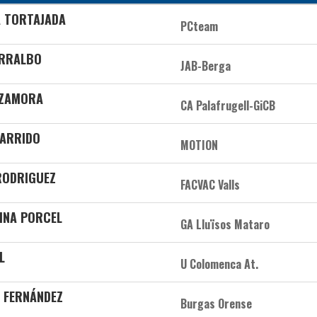
A TORTAJADA
PCteam
ORRALBO
JAB-Berga
 ZAMORA
CA Palafrugell-GiCB
GARRIDO
MOTION
RODRIGUEZ
FACVAC Valls
LINA PORCEL
GA Lluïsos Mataro
L
U Colomenca At.
O FERNÁNDEZ
Burgas Orense