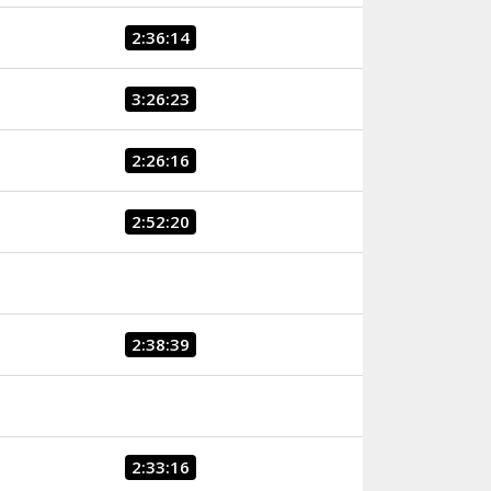
2:36:14
3:26:23
2:26:16
2:52:20
2:38:39
2:33:16