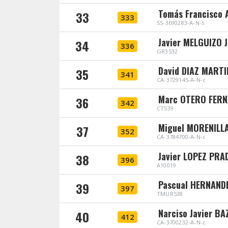
Tomás Francisco
33
333
SS-3690283-A-N-s
Javier MELGUIZO 
34
336
GR3532
David DIAZ MARTI
35
341
CA-3729145-A-N-c
Marc OTERO FER
36
342
CT539
Miguel MORENILL
37
352
CA-3784700-A-N-c
Javier LOPEZ PRA
38
396
A10019
Pascual HERNAND
39
397
TMUR538
Narciso Javier 
40
412
CA-3700232-A-N-c