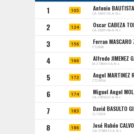
Antonio BAUTIST
1
105
CA-3693133-A-N-c
Oscar CABEZA T
2
124
CA-3699146-A-N-c
Ferran MASCARO
3
156
CT2868
Alfredo JIMENEZ 
4
166
M-3738414-A-N-s
Angel MARTINEZ 
5
172
CT26956
Miguel Angel MO
6
174
CA-3785657-A-N-c
David BASULTO GI
7
183
CL15324
José Rubén CALV
8
186
GA-3768615-A-N-c