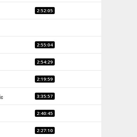
2:52:05
2:55:04
2:54:29
2:19:59
3:35:57
ic
2:40:45
2:27:10