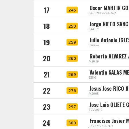
Oscar MARTIN GO
17
245
SA-3698566-A-N-p
Jorge NIETO SAN
18
250
SA4571
Julio Antonio IGL
19
259
EX6642
Roberto ALVAREZ
20
260
M2019
Valentin SALAS M
21
269
S286
Jesus Jose RICO N
22
276
M2008
Jose Luis OLIETE G
23
297
TCVA647
Francisco Javier 
24
300
J-3757873-A-N-s