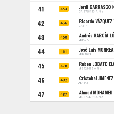
Jordi CARRASCO 
41
454
GA-3768130-A-N-s
Ricardo VÁZQUEZ
42
456
GA6141
Andrés GARCÍA L
43
460
MU5777
José Luís MONRE
44
461
MU21093
Ruben LOBATO EL
45
478
M-3728685-A-N-s
Cristobal JIMENEZ
46
482
AL4543
Ahmed MOHAMED
47
487
ML-3794729-A-N-s