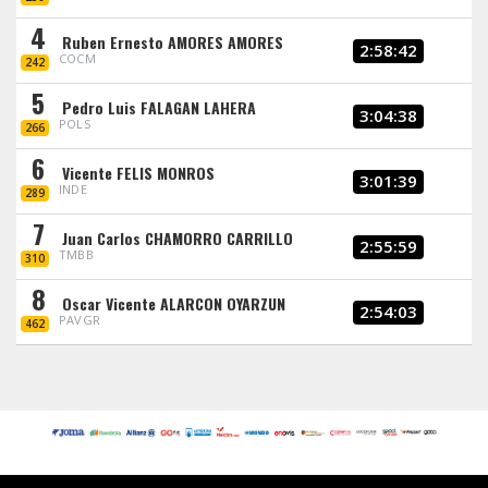
4
Ruben Ernesto AMORES AMORES
2:58:42
COCM
242
5
Pedro Luis FALAGAN LAHERA
3:04:38
POLS
266
6
Vicente FELIS MONROS
3:01:39
INDE
289
7
Juan Carlos CHAMORRO CARRILLO
2:55:59
TMBB
310
8
Oscar Vicente ALARCON OYARZUN
2:54:03
PAVGR
462