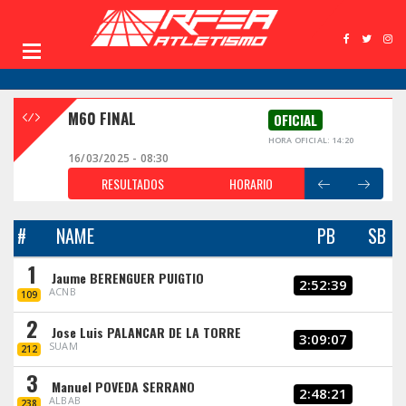
M60 FINAL
OFICIAL
HORA OFICIAL: 14:20
16/03/2025 - 08:30
RESULTADOS
HORARIO
#
NAME
PB
SB
1
Jaume BERENGUER PUIGTIO
2:52:39
ACNB
109
2
Jose Luis PALANCAR DE LA TORRE
3:09:07
SUAM
212
3
Manuel POVEDA SERRANO
2:48:21
ALBAB
238