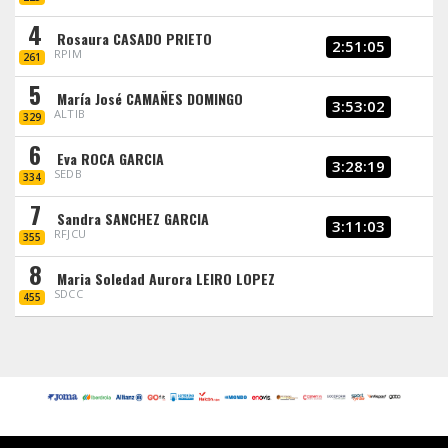
4
Rosaura CASADO PRIETO
2:51:05
RPIM
261
5
María José CAMAÑES DOMINGO
3:53:02
ALTIB
329
6
Eva ROCA GARCIA
3:28:19
SEDB
334
7
Sandra SANCHEZ GARCIA
3:11:03
RFJCU
355
8
Maria Soledad Aurora LEIRO LOPEZ
SDCC
455