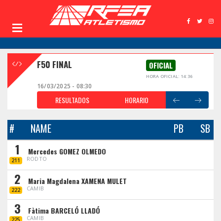
F50 FINAL
OFICIAL
HORA OFICIAL: 14:36
16/03/2025 - 08:30
RESULTADOS
HORARIO
#
NAME
PB
SB
1
Mercedes GOMEZ OLMEDO
RODTO
211
2
Maria Magdalena XAMENA MULET
CAMIB
222
3
Fàtima BARCELÓ LLADÓ
CAMIB
225