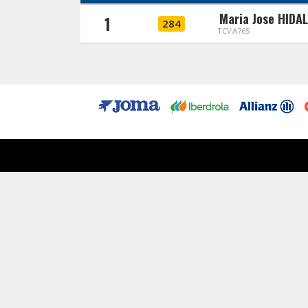
Maria Jose HIDA
1
284
TCVA765