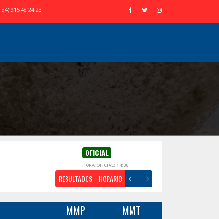
+34) 915 48 24 23
OFICIAL
HORA OFICIAL: 14:36
RESULTADOS
HORARIO
MMP
MMT