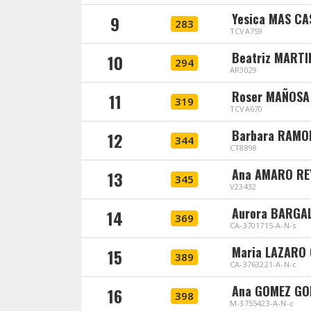
Yesica MAS C
9
283
TCVA759
Beatriz MARTI
10
294
AR3029
Roser MAÑOSA
11
319
TCVA670
Barbara RAMO
12
344
CT8898
Ana AMARO RE
13
345
V23432
Aurora BARGA
14
369
CA-3701715-A-N-s
Maria LAZARO
15
389
CA-3763221-A-N-c
Ana GOMEZ GO
16
398
M-3755423-A-N-c