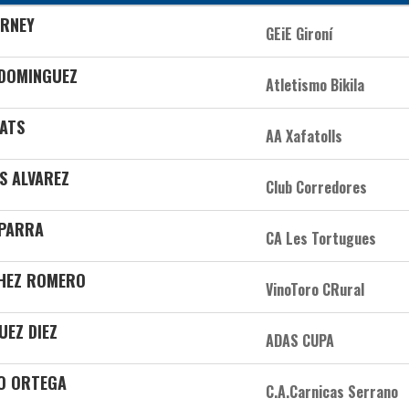
ORNEY
GEiE Gironí
 DOMINGUEZ
Atletismo Bikila
RATS
AA Xafatolls
S ALVAREZ
Club Corredores
 PARRA
CA Les Tortugues
CHEZ ROMERO
VinoToro CRural
UEZ DIEZ
ADAS CUPA
O ORTEGA
C.A.Carnicas Serrano