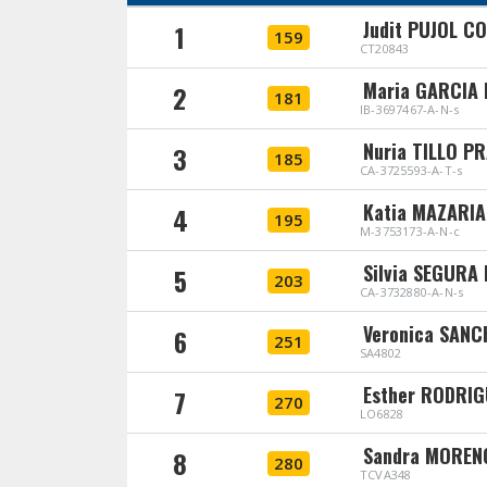
Judit PUJOL C
1
159
CT20843
Maria GARCIA
2
181
IB-3697467-A-N-s
Nuria TILLO P
3
185
CA-3725593-A-T-s
Katia MAZARIA
4
195
M-3753173-A-N-c
Silvia SEGURA
5
203
CA-3732880-A-N-s
Veronica SAN
6
251
SA4802
Esther RODRIG
7
270
LO6828
Sandra MOREN
8
280
TCVA348