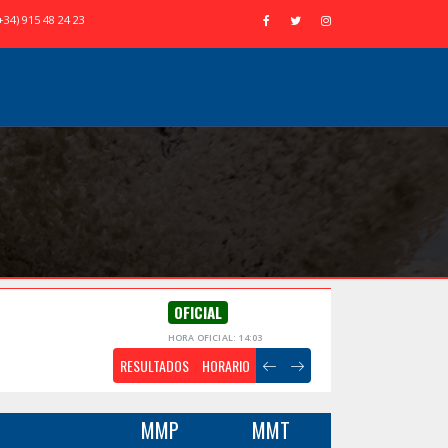
+34) 915 48 24 23
OFICIAL
HORA OFICIAL: 14:03
RESULTADOS
HORARIO
MMP
MMT