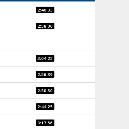
2:46:33
2:58:00
3:04:22
2:56:39
2:50:30
2:44:25
3:17:56