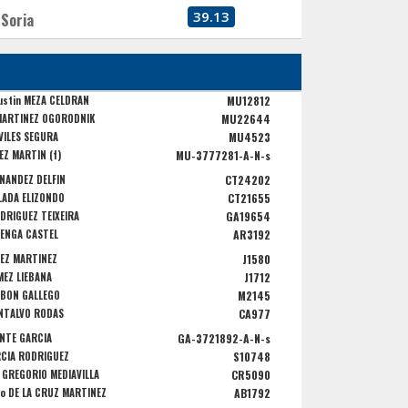
39.13
Soria
ustin MEZA CELDRAN
MU12812
MARTINEZ OGORODNIK
MU22644
VILÉS SEGURA
MU4523
EZ MARTIN (f)
MU-3777281-A-N-s
RNANDEZ DELFIN
CT24202
LADA ELIZONDO
CT21655
DRIGUEZ TEIXEIRA
GA19654
VENGA CASTEL
AR3192
EZ MARTINEZ
J1580
MEZ LIEBANA
J1712
RBON GALLEGO
M2145
NTALVO RODAS
CA977
ENTE GARCIA
GA-3721892-A-N-s
RCIA RODRIGUEZ
S10748
 GREGORIO MEDIAVILLA
CR5090
ro DE LA CRUZ MARTINEZ
AB1792