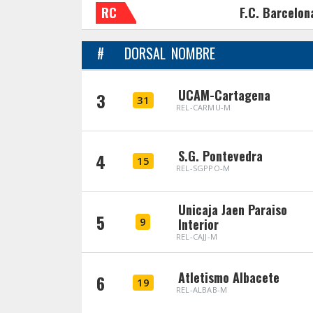
RC
F.C. Barcelon
#
DORSAL
NOMBRE
UCAM-Cartagena
3
31
REL-CARMU-M
S.G. Pontevedra
4
15
REL-SGPPO-M
Unicaja Jaen Paraiso
5
9
Interior
REL-CAJJ-M
Atletismo Albacete
6
19
REL-ALBAB-M