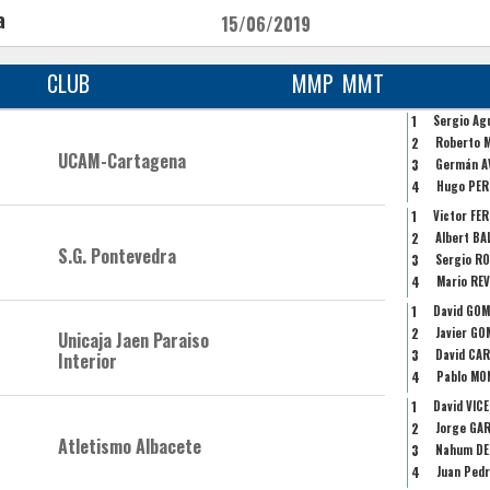
a
15/06/2019
CLUB
MMP
MMT
1
Sergio Ag
2
Roberto 
UCAM-Cartagena
3
Germán A
4
Hugo PER
1
Victor FE
2
Albert BA
S.G. Pontevedra
3
Sergio RO
4
Mario RE
1
David GOM
2
Javier GO
Unicaja Jaen Paraiso
3
David CA
Interior
4
Pablo MO
1
David VIC
2
Jorge GA
Atletismo Albacete
3
Nahum DE
4
Juan Ped