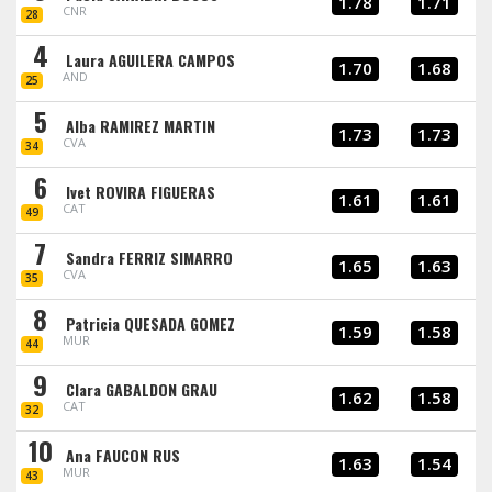
1.78
1.71
CNR
28
4
Laura AGUILERA CAMPOS
1.70
1.68
AND
25
5
Alba RAMIREZ MARTIN
1.73
1.73
CVA
34
6
Ivet ROVIRA FIGUERAS
1.61
1.61
CAT
49
7
Sandra FERRIZ SIMARRO
1.65
1.63
CVA
35
8
Patricia QUESADA GOMEZ
1.59
1.58
MUR
44
9
Clara GABALDON GRAU
1.62
1.58
CAT
32
10
Ana FAUCON RUS
1.63
1.54
MUR
43