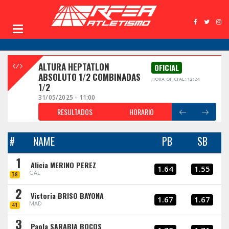
ALTURA HEPTATLON
OFICIAL
ABSOLUTO 1/2 COMBINADAS
HORA OFICIAL: 12:24
1/2
31/05/2025 - 11:00
RESULTADOS
HORARIO
#
NAME
PB
SB
1
Alicia MERINO PEREZ
1.64
1.55
GAL
38
2
Victoria BRISO BAYONA
1.67
1.67
MAD
41
3
Paola SARABIA BOCOS