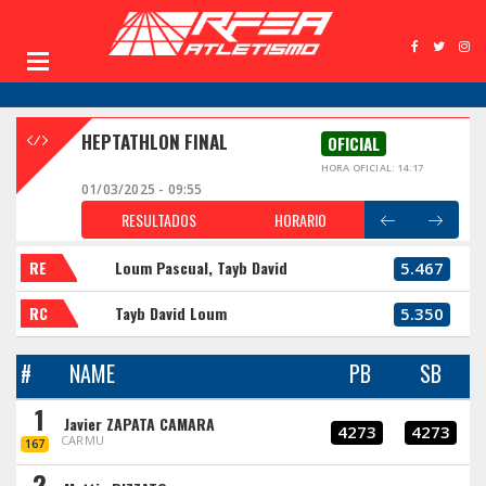
HEPTATHLON FINAL
OFICIAL
HORA OFICIAL: 14:17
01/03/2025 - 09:55
RESULTADOS
HORARIO
RE
Loum Pascual, Tayb David
5.467
RC
Tayb David Loum
5.350
#
NAME
PB
SB
1
Javier ZAPATA CAMARA
4273
4273
CARMU
167
2