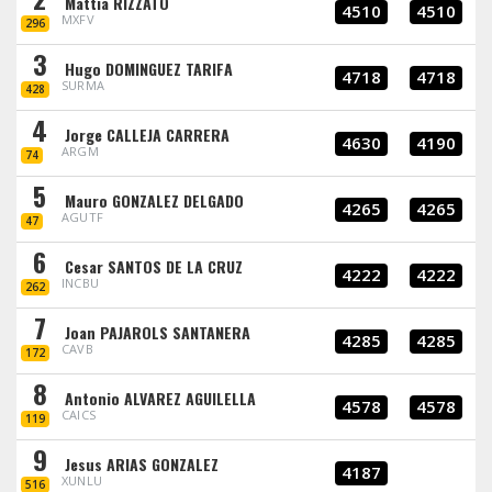
Mattia RIZZATO
4510
4510
MXFV
296
3
Hugo DOMINGUEZ TARIFA
4718
4718
SURMA
428
4
Jorge CALLEJA CARRERA
4630
4190
ARGM
74
5
Mauro GONZALEZ DELGADO
4265
4265
AGUTF
47
6
Cesar SANTOS DE LA CRUZ
4222
4222
INCBU
262
7
Joan PAJAROLS SANTANERA
4285
4285
CAVB
172
8
Antonio ALVAREZ AGUILELLA
4578
4578
CAICS
119
9
Jesus ARIAS GONZALEZ
4187
XUNLU
516