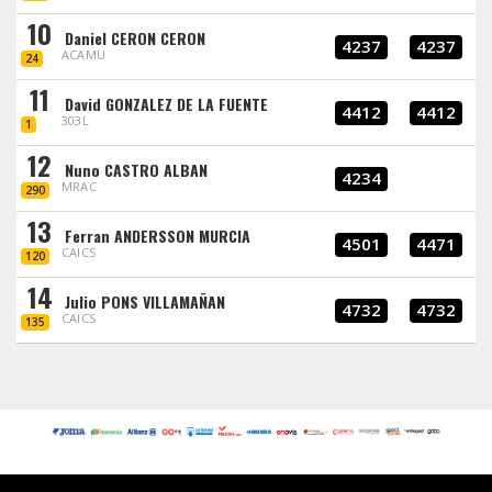
10
Daniel CERON CERON
4237
4237
ACAMU
24
11
David GONZALEZ DE LA FUENTE
4412
4412
303L
1
12
Nuno CASTRO ALBAN
4234
MRAC
290
13
Ferran ANDERSSON MURCIA
4501
4471
CAICS
120
14
Julio PONS VILLAMAÑAN
4732
4732
CAICS
135