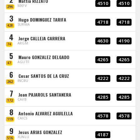
Mattia RIZZATO
4510
4510
MXFV
296
3
Hugo DOMINGUEZ TARIFA
4718
4718
SURMA
428
4
Jorge CALLEJA CARRERA
4630
4190
ARGM
74
5
Mauro GONZALEZ DELGADO
4265
4265
AGUTF
47
6
Cesar SANTOS DE LA CRUZ
4222
4222
INCBU
262
7
Joan PAJAROLS SANTANERA
4285
4285
CAVB
172
8
Antonio ALVAREZ AGUILELLA
4578
4578
CAICS
119
9
Jesus ARIAS GONZALEZ
4187
XUNLU
516