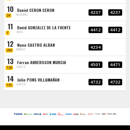
10
Daniel CERON CERON
4237
4237
ACAMU
24
11
David GONZALEZ DE LA FUENTE
4412
4412
303L
1
12
Nuno CASTRO ALBAN
4234
MRAC
290
13
Ferran ANDERSSON MURCIA
4501
4471
CAICS
120
14
Julio PONS VILLAMAÑAN
4732
4732
CAICS
135