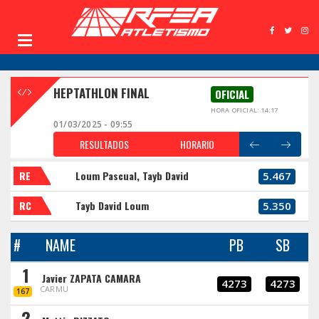
HEPTATHLON FINAL
OFICIAL
HORA OFICIAL: 14:17
01/03/2025 - 09:55
RESULTADOS
HORARIO
RE
Loum Pascual, Tayb David
5.467
RC
Tayb David Loum
5.350
#
NAME
PB
SB
1
Javier ZAPATA CAMARA
4273
4273
CARMU
167
2