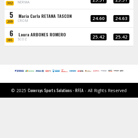
NERMA
302
5
Maria Carla RETANA TASCON
24.60
24.63
CROM
209
6
Laura ARBONES ROMERO
25.42
25.42
SCOZ
385
Conersys Sports Solutions - RFEA
© 2025
- All Rights Reserved