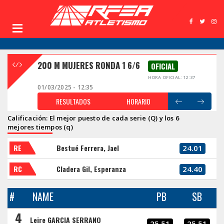
200 M MUJERES RONDA 1 6/6
OFICIAL
HORA OFICIAL: 12:37
01/03/2025 - 12:35
RESULTADOS
HORARIO
Calificación: El mejor puesto de cada serie (Q) y los 6
mejores tiempos (q)
RE
Bestué Ferrera, Jael
24.01
RC
Cladera Gil, Esperanza
24.40
#
NAME
PB
SB
4
Leire GARCIA SERRANO
25.51
25.51