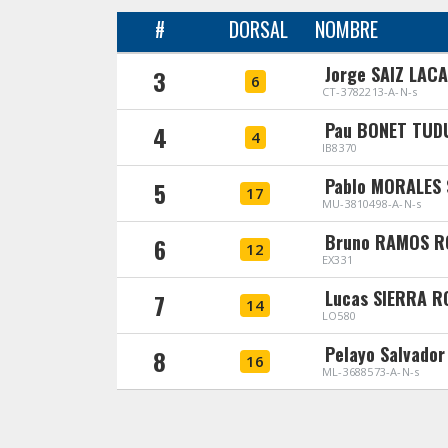
#
DORSAL
NOMBRE
Jorge SAIZ LACA
3
6
CT-3782213-A-N-s
Pau BONET TUD
4
4
IB8370
Pablo MORALES
5
17
MU-3810498-A-N-s
Bruno RAMOS 
6
12
EX331
Lucas SIERRA 
7
14
LO580
Pelayo Salvado
8
16
ML-3688573-A-N-s