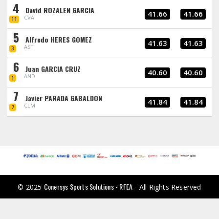
4
David ROZALEN GARCIA
41.66
41.66
CVA
11
5
Alfredo HERES GOMEZ
41.63
41.63
AST
3
6
Juan GARCIA CRUZ
40.60
40.60
AND
1
7
Javier PARADA GABALDON
41.84
41.84
CLM
7
Conersys Sports Solutions - RFEA
© 2025
- All Rights Reserved