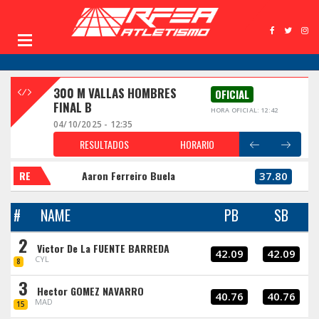
300 M VALLAS HOMBRES
OFICIAL
FINAL B
HORA OFICIAL: 12:42
04/10/2025 - 12:35
RESULTADOS
HORARIO
RE
Aaron Ferreiro Buela
37.80
#
NAME
PB
SB
2
Victor De La FUENTE BARREDA
42.09
42.09
CYL
8
3
Hector GOMEZ NAVARRO
40.76
40.76
MAD
15