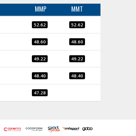
MMP
MMT
52.62
52.62
48.60
48.60
49.22
49.22
48.40
48.40
47.28