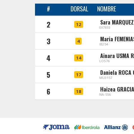
#
DORSAL
NOMBRE
Sara MARQUEZ
2
12
EX7833
Maria FEMENI
3
4
IB254
Ainara USMA 
4
14
LO576
Daniela ROCA
5
17
MU3157
Haizea GRACI
6
18
NA-556