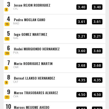
3
Josue REJON RODRIGUEZ
3.40
3.40
CYL
8
4
Pedro MOCLAN CANO
3.61
3.61
MAD
15
5
Iago GOMEZ MARTINEZ
3.21
3.21
GAL
13
6
Hodei MURGIONDO HERNANDEZ
3.60
3.60
PVA
19
7
Mario RODRIGUEZ MARTIN
3.68
3.68
CNR
5
8
Bernat LLANSO HERNANDEZ
4.35
4.35
CAT
9
9
Marco TRASOBARES ALVAREZ
4.50
4.50
CVA
11
10
Marcos MEIJOME AHEDO