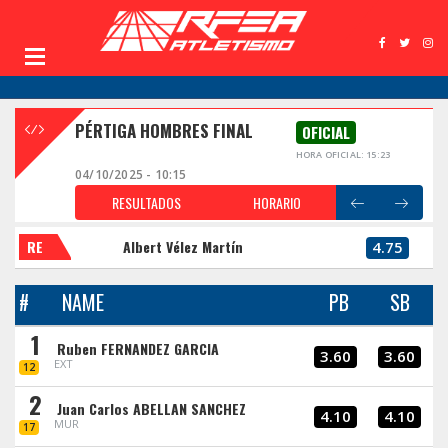
PÉRTIGA HOMBRES FINAL
OFICIAL
HORA OFICIAL: 15:23
04/10/2025 - 10:15
RESULTADOS
HORARIO
RE
Albert Vélez Martín
4.75
#
NAME
PB
SB
1
Ruben FERNANDEZ GARCIA
3.60
3.60
EXT
12
2
Juan Carlos ABELLAN SANCHEZ
4.10
4.10
MUR
17