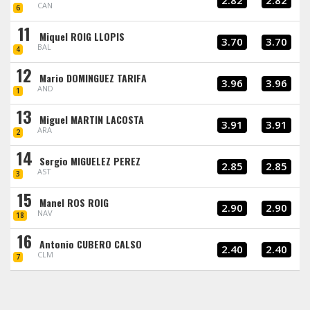
2.82
2.82
CAN
6
11
Miquel ROIG LLOPIS
3.70
3.70
BAL
4
12
Mario DOMINGUEZ TARIFA
3.96
3.96
AND
1
13
Miguel MARTIN LACOSTA
3.91
3.91
ARA
2
14
Sergio MIGUELEZ PEREZ
2.85
2.85
AST
3
15
Manel ROS ROIG
2.90
2.90
NAV
18
16
Antonio CUBERO CALSO
2.40
2.40
CLM
7