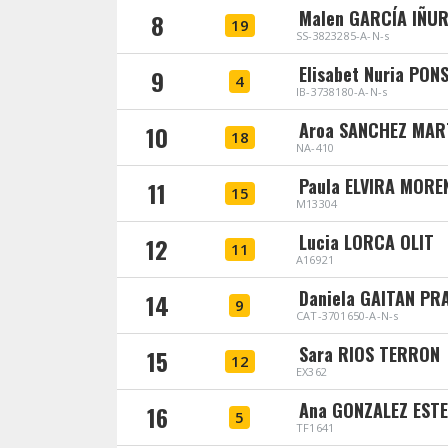
Malen GARCÍA IÑU
8
19
SS-3823285-A-N-s
Elisabet Nuria PON
9
4
IB-3738180-A-N-s
Aroa SANCHEZ MAR
10
18
NA-410
Paula ELVIRA MORE
11
15
M13304
Lucia LORCA OLIT
12
11
A16921
Daniela GAITAN PR
14
9
CAT-3701650-A-N-s
Sara RIOS TERRON
15
12
EX362
Ana GONZALEZ ESTE
16
5
TF1641