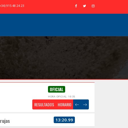
+34) 915 48 24 23
OFICIAL
HORA OFICIAL: 10:35
RESULTADOS
HORARIO
13:20.99
rujas