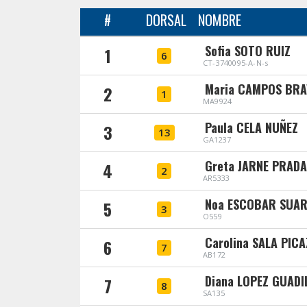
#
DORSAL
NOMBRE
Sofia SOTO RUIZ
1
6
CT-3740095-A-N-s
Maria CAMPOS BR
2
1
MA9924
Paula CELA NUÑEZ
3
13
GA1237
Greta JARNE PRADA
4
2
AR5333
Noa ESCOBAR SUAR
5
3
O559
Carolina SALA PIC
6
7
AB172
Diana LOPEZ GUADI
7
8
SA135