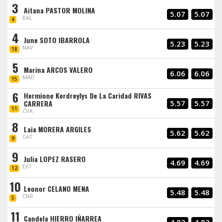
3
Aitana PASTOR MOLINA
5.07
5.07
BAL
4
4
June SOTO IBARROLA
5.23
5.23
NAV
18
5
Marina ARCOS VALERO
6.06
6.06
MAD
15
6
Hermione Kerdreylys De La Caridad RIVAS
CARRERA
5.57
5.57
11
CVA
8
Laia MORERA ARGILES
5.62
5.62
CAT
9
9
Julia LOPEZ RASERO
4.69
4.69
EXT
12
10
Leonor CELANO MENA
5.48
5.48
CNR
5
11
Candela HIERRO IÑARREA