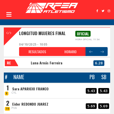
LONGITUD MUJERES FINAL
OFICIAL
HORA OFICIAL: 11:54
04/10/2025 - 10:05
RESULTADOS
HORARIO
RE
Luna Arnás Ferreira
6.28
#
NAME
PB
SB
1
Sara APARICIO FRANCO
5.43
5.43
CYL
8
2
Eider REDONDO JUAREZ
5.69
5.69
PVA
19