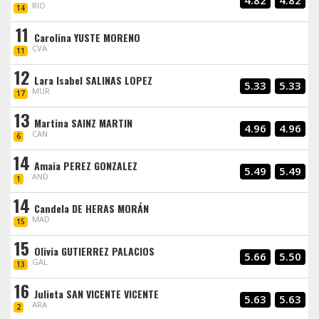
4.82
4.82
RIO
14
11
Carolina YUSTE MORENO
CVA
11
12
Lara Isabel SALINAS LOPEZ
5.33
5.33
MUR
17
13
Martina SAINZ MARTIN
4.96
4.96
CAN
6
14
Amaia PEREZ GONZALEZ
5.49
5.49
AND
1
14
Candela DE HERAS MORÁN
MAD
15
15
Olivia GUTIERREZ PALACIOS
5.66
5.50
GAL
13
16
Julieta SAN VICENTE VICENTE
5.63
5.63
ARA
2