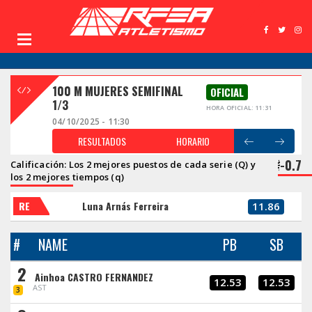
100 M MUJERES SEMIFINAL
OFICIAL
1/3
HORA OFICIAL: 11:31
04/10/2025 - 11:30
RESULTADOS
HORARIO
-0.7
Calificación: Los 2 mejores puestos de cada serie (Q) y
los 2 mejores tiempos (q)
RE
Luna Arnás Ferreira
11.86
#
NAME
PB
SB
2
Ainhoa CASTRO FERNANDEZ
12.53
12.53
AST
3