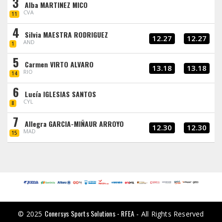
3
Alba MARTINEZ MICO
CVA
11
4
Silvia MAESTRA RODRIGUEZ
12.27
12.27
AND
1
5
Carmen VIRTO ALVARO
13.18
13.18
RIO
14
6
Lucía IGLESIAS SANTOS
CYL
8
7
Allegra GARCIA-MIÑAUR ARROYO
12.30
12.30
MAD
15
Conersys Sports Solutions - RFEA
© 2025
- All Rights Reserved