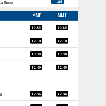
11.86
La Nucía
MMP
MMT
12.85
12.85
12.10
12.10
13.00
13.00
12.40
12.40
12.86
12.86
HA