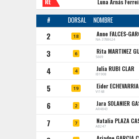
RE
Luna Arnás Ferrei
#
DORSAL
NOMBRE
Anne FALCES-GAR
2
18
NA-3788624
Rita MARTINEZ G
3
6
S669
Julia RUBI CLAR
4
4
IB1908
Eider ECHEVARRI
5
19
VI168
Jara SOLANIER G
6
2
AR4843
Natalia PLAZA CA
7
7
AB247
Ariadne GARCIA 