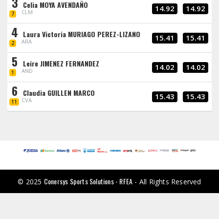
3
Celia MOYA AVENDAÑO
14.92
14.92
CLM
7
4
Laura Victoria MURIAGO PEREZ-LIZANO
15.41
15.41
ARA
2
5
Leire JIMENEZ FERNANDEZ
14.02
14.02
AND
1
6
Claudia GUILLEN MARCO
15.43
15.43
CVA
11
Conersys Sports Solutions - RFEA
© 2025
- All Rights Reserved