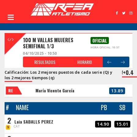
100 M VALLAS MUJERES
OFICIAL
SEMIFINAL 1/3
HORA OFICIAL: 10:57
04/10/2025 - 10:50
RESULTADOS
HORARIO
+0.4
Calificación: Los 2 mejores puestos de cada serie (Q) y
los 2 mejores tiempos (q)
RE
María Vicente García
13.89
#
NAME
PB
SB
2
Laia SABALLS PEREZ
14.90
15.01
CAT
9