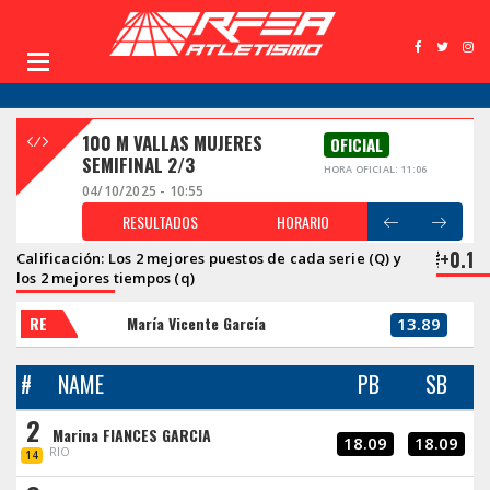
100 M VALLAS MUJERES
OFICIAL
SEMIFINAL 2/3
HORA OFICIAL: 11:06
04/10/2025 - 10:55
RESULTADOS
HORARIO
+0.1
Calificación: Los 2 mejores puestos de cada serie (Q) y
los 2 mejores tiempos (q)
RE
María Vicente García
13.89
#
NAME
PB
SB
2
Marina FIANCES GARCIA
18.09
18.09
RIO
14