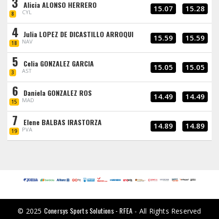
3
Alicia ALONSO HERRERO
15.07
15.28
CYL
8
4
Julia LOPEZ DE DICASTILLO ARROQUI
15.59
15.59
NAV
18
5
Celia GONZALEZ GARCIA
15.05
15.05
AST
3
6
Daniela GONZALEZ ROS
14.49
14.49
MAD
15
7
Elene BALBAS IRASTORZA
14.89
14.89
PVA
19
Conersys Sports Solutions - RFEA
© 2025
- All Rights Reserved