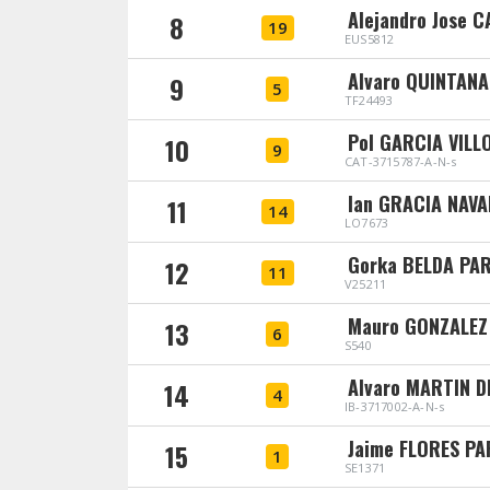
Alejandro Jose 
8
19
EUS5812
Alvaro QUINTAN
9
5
TF24493
Pol GARCIA VILL
10
9
CAT-3715787-A-N-s
Ian GRACIA NAV
11
14
LO7673
Gorka BELDA PA
12
11
V25211
Mauro GONZALEZ
13
6
S540
Alvaro MARTIN D
14
4
IB-3717002-A-N-s
Jaime FLORES P
15
1
SE1371