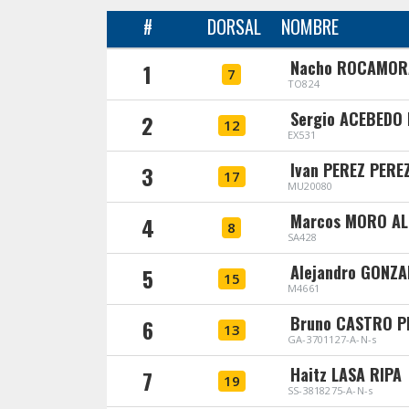
#
DORSAL
NOMBRE
Nacho ROCAMOR
1
7
TO824
Sergio ACEBEDO
2
12
EX531
Ivan PEREZ PERE
3
17
MU20080
Marcos MORO A
4
8
SA428
Alejandro GONZA
5
15
M4661
Bruno CASTRO P
6
13
GA-3701127-A-N-s
Haitz LASA RIPA
7
19
SS-3818275-A-N-s