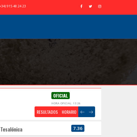
+34) 915 48 24 23
OFICIAL
HORA OFICIAL: 13:26
RESULTADOS
HORARIO
7.36
Tesalónica