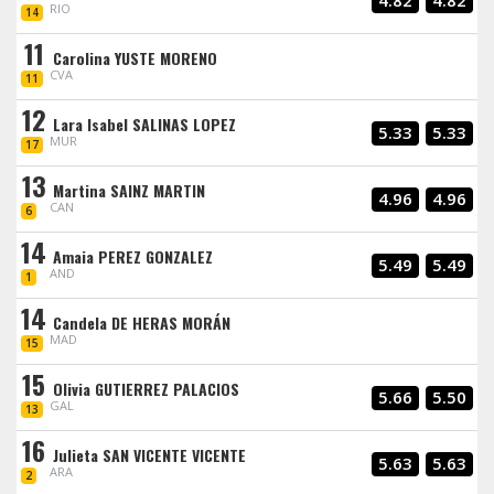
4.82
4.82
RIO
14
11
Carolina YUSTE MORENO
CVA
11
12
Lara Isabel SALINAS LOPEZ
5.33
5.33
MUR
17
13
Martina SAINZ MARTIN
4.96
4.96
CAN
6
14
Amaia PEREZ GONZALEZ
5.49
5.49
AND
1
14
Candela DE HERAS MORÁN
MAD
15
15
Olivia GUTIERREZ PALACIOS
5.66
5.50
GAL
13
16
Julieta SAN VICENTE VICENTE
5.63
5.63
ARA
2