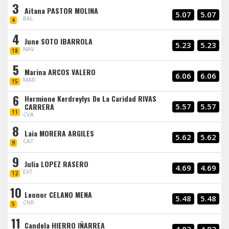
3
Aitana PASTOR MOLINA
5.07
5.07
BAL
4
4
June SOTO IBARROLA
5.23
5.23
NAV
18
5
Marina ARCOS VALERO
6.06
6.06
MAD
15
6
Hermione Kerdreylys De La Caridad RIVAS
CARRERA
5.57
5.57
11
CVA
8
Laia MORERA ARGILES
5.62
5.62
CAT
9
9
Julia LOPEZ RASERO
4.69
4.69
EXT
12
10
Leonor CELANO MENA
5.48
5.48
CNR
5
11
Candela HIERRO IÑARREA