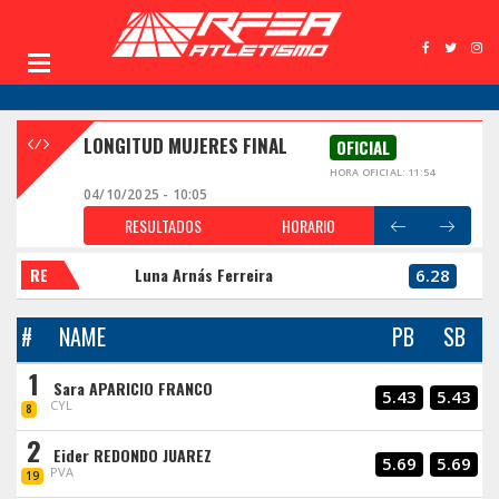
LONGITUD MUJERES FINAL
OFICIAL
HORA OFICIAL: 11:54
04/10/2025 - 10:05
RESULTADOS
HORARIO
RE
Luna Arnás Ferreira
6.28
#
NAME
PB
SB
1
Sara APARICIO FRANCO
5.43
5.43
CYL
8
2
Eider REDONDO JUAREZ
5.69
5.69
PVA
19