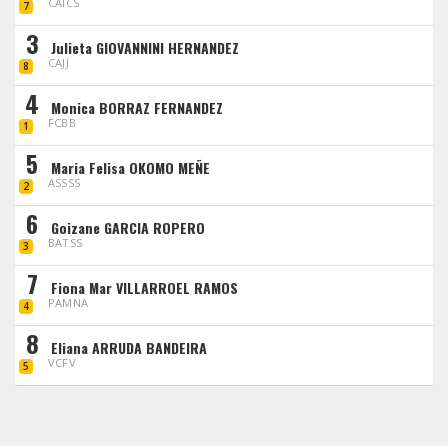
CAICS
7
3
Julieta GIOVANNINI HERNANDEZ
CAJJ
8
4
Monica BORRAZ FERNANDEZ
FCBB
1
5
Maria Felisa OKOMO MEÑE
ASSSS
2
6
Goizane GARCIA ROPERO
BATSS
3
7
Fiona Mar VILLARROEL RAMOS
PAMNA
4
8
Eliana ARRUDA BANDEIRA
VCFV
5