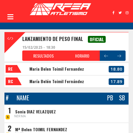
LANZAMIENTO DE PESO FINAL
OFICIAL
15/02/2025 - 18:30
RESULTADOS
HORARIO
RE
Maria Belen Toimil Fernandez
18.80
RC
María Belén Toimil Fernández
17.89
#
NAME
PB
SB
1
Sonia DIAZ VELAZQUEZ
NERMA
6
2
Mª Belen TOIMIL FERNANDEZ